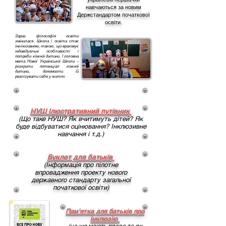
навчаються за новим
Держстандартом початкової
освіти.
Зараз філософія освіти
змінилася. Школа і освіта стає
інклюзивною, такою, що враховує
індивідуальні особливості і
потреби кожної дитини. І головна
мета Нової Української Школи –
розкрити потенціал кожної
дитини, допомогти їй
реалізувати себе у житті
НУШ Ілюстративний путівник
(Що таке НУШ? Як вчитимуть дітей?
Як
буде відбуватися оцінювання?
Інклюзивне
навчання і т.д.)
Буклет для батьків
(Інформація про пілотне
впровадження проекту
нового
державного стандарту загальної
початкової освіти)
Пам’ятка для батьків про
інклюзію