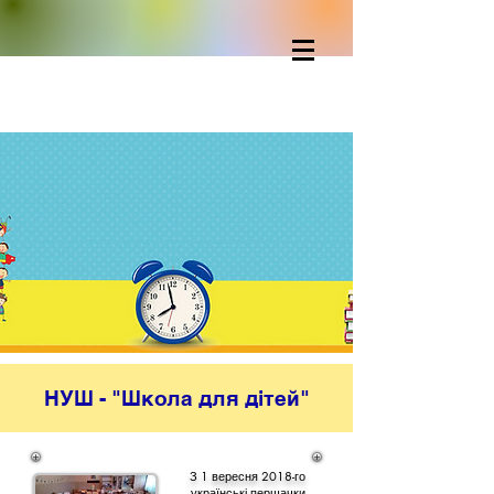
НУШ - "Школа для дітей"
З 1 вересня 2018-го
українські першачки