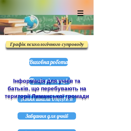
Графік психологічного супроводу
Виховна робота
Профорієнтація
Інформація для учнів та
батьків, що перебувають на
території Лиманської громади
Літня школа ОНЛАЙН
Завдання для учнів