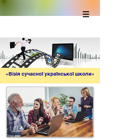
«Візія сучасної української школи»