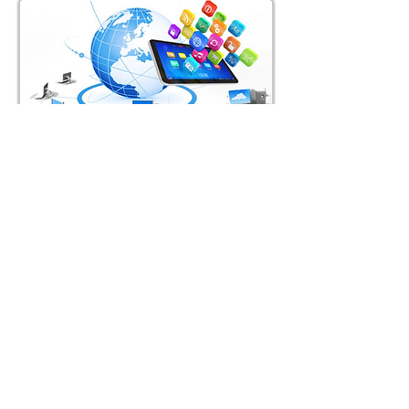
Сучасні технології в освіті вже
зараз
Нова роль інформаційних технологій у
нашому житті показує, що в школі їх можна
використовувати не лише в комп’ютерних
класах на уроках інформатики, а й для
вирішення щоденних учительських завдань,
змішаної освіти, «перевернутого класу»,
масових відкритих онлайн-курсів, у тому
числі шляхом залучення персональних
гаджетів.