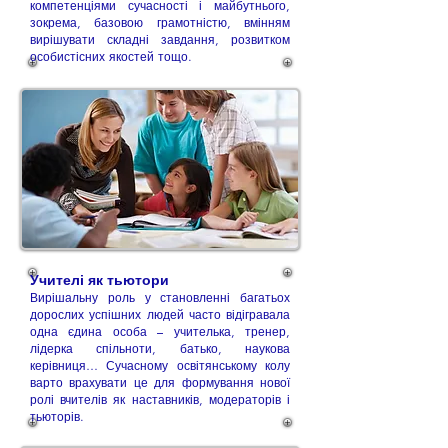
компетенціями сучасності і майбутнього,
зокрема, базовою грамотністю, вмінням
вирішувати складні завдання, розвитком
особистісних якостей тощо.
Учителі як тьютори
Вирішальну роль у становленні багатьох
дорослих успішних людей часто відігравала
одна єдина особа – учителька, тренер,
лідерка спільноти, батько, наукова
керівниця… Сучасному освітянському колу
варто врахувати це для формування нової
ролі вчителів як наставників, модераторів і
тьюторів.