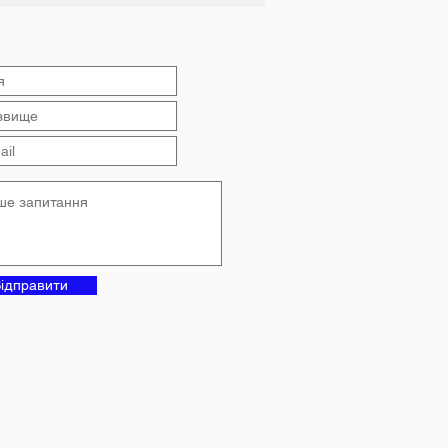
чального року в
анському ліцеї №4
ідправити