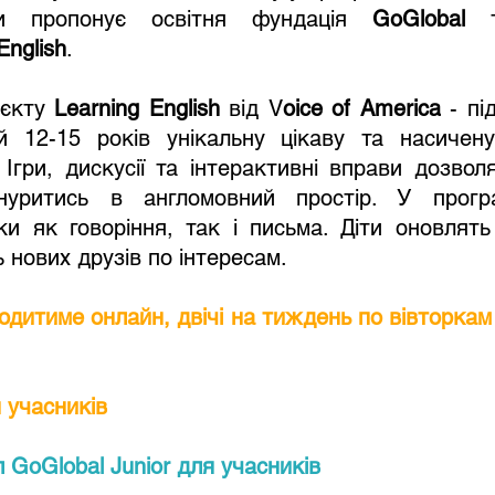
ли пропонує освітня фундація 
GoGlobal 
English
. 
єкту 
Learning English
 від V
oice of America
 - пі
ей 12-15 років унікальну цікаву та насичену
. Ігри, дискусії та інтерактивні вправи дозвол
нуритись в англомовний простір. У прогр
и як говоріння, так і письма. Діти оновлять
 нових друзів по інтересам. 
дитиме онлайн, двічі на тиждень по вівторкам 
 учасників
 GoGlobal Junior для учасників