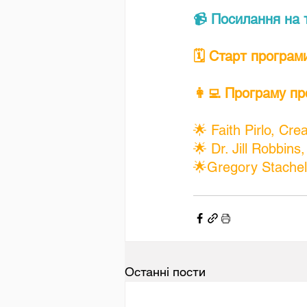
📹 Посилання на 
🗓️ Старт програм
👩‍💻 Програму пр
🌟 Faith Pirlo, Cre
🌟 Dr. Jill Robbin
🌟Gregory Stachel,
Останні пости