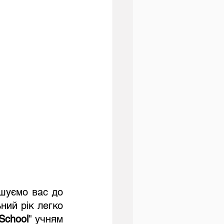
шуємо вас до 
ий рік легко 
School
" учням 