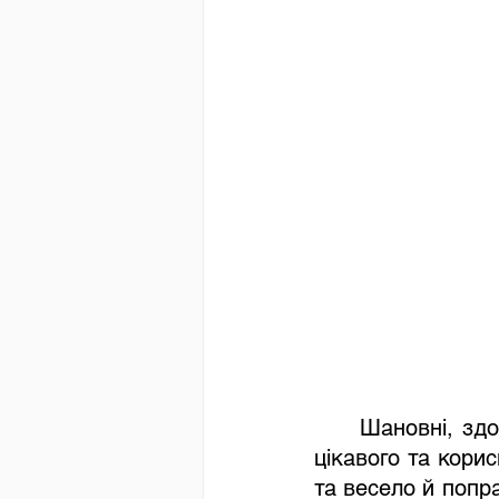
Шановні, здо
цікавого та кори
та весело й попр