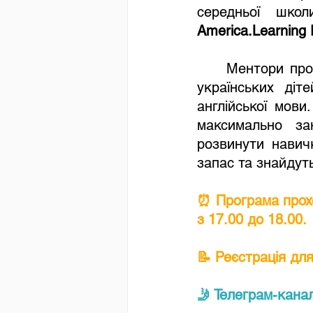
середньої шко
America.Learning 
Ментори про
українських діт
англійської мови
максимально за
розвинути навичк
запас та знайдуть
⏰ Програма прохо
з 17.00 до 18.00. 
📝 
Реєстрація для
🤳 Телеграм-канал