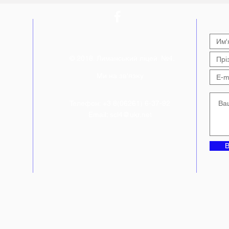
Конституції України від
нав
фестивалю «Код Нації»
Лим
© 2018. Лиманський ліцей №4.
Ми на зв'язку
Телефон: +3 8(06261) 6-37-92
Email:
scl4@ukr.net
В
ній"