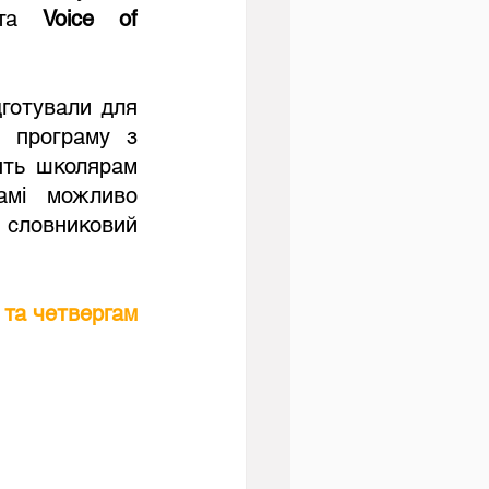
та 
Voice of 
дготували для 
 програму з 
ять школярам 
амі можливо 
 словниковий 
та четвергам 