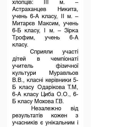
хлопців: ІІІ м. – 
Астраханцев Никита, 
учень 6-А класу, ІІ м. – 
Митарєв Максим, учень 
6-Б класу, І м. – Зірка 
Трофим, учень 6-А 
класу.
	Сприяли  участі 
дітей в чемпіонаті 
учитель фізичної 
культури Муравльов 
В.В., класні керівники 5-
Б класу Одарікова Т.М, 
6-А класу Циба О.О., 6-
Б класу Мохова Г.В.
	Незалежно від 
результатів кожен з 
учасників є унікальним і 