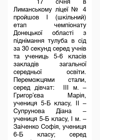
	17 січня в 
Лиманському ліцеї № 4 
пройшов І (шкільний) 
етап 
чемпіонату 
Донецької області з 
піднімання тулуба в сід 
за 30 секунд серед учнів 
та учениць 5-6 класів 
закладів загальної 
середньої освіти. 
Переможцями стали, 
серед дівчат:
  ІІІ м. – 
Григор’єва Марія, 
учениця 5-Б класу, ІІ – 
Супрунова Діана – 
учениця 5-Б класу, І м. – 
Заіченко Софія, учениця 
6-Б класу; серед 