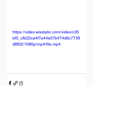
https://video.wixstatic.com/video/c35
bf0_cfb22ca4f7a44e07b474d6c7739
d8f02/1080p/mp4/file.mp4
Дивитися всі
Останні пости