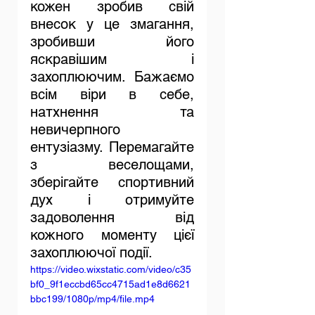
кожен зробив свій 
внесок у це змагання, 
зробивши його 
яскравішим і 
захоплюючим. Бажаємо 
всім віри в себе, 
натхнення та 
невичерпного 
ентузіазму. Перемагайте 
з веселощами, 
зберігайте спортивний 
дух і отримуйте 
задоволення від 
кожного моменту цієї 
захоплюючої події.
https://video.wixstatic.com/video/c35
bf0_9f1eccbd65cc4715ad1e8d6621
bbc199/1080p/mp4/file.mp4