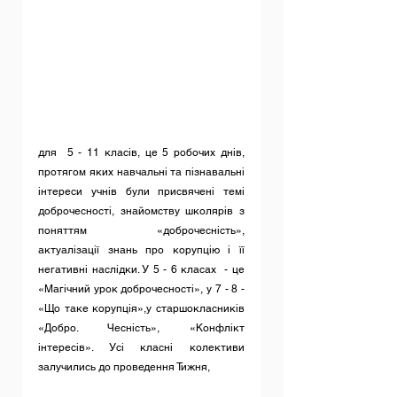
для  5 - 11 класів, це 5 робочих днів, 
протягом яких навчальні та пізнавальні 
інтереси учнів були присвячені темі 
доброчесності, знайомству школярів з 
поняттям «доброчесність»,   
актуалізації знань про корупцію і її 
негативні наслідки. У 5 - 6 класах  - це 
«Магічний урок доброчесності», у 7 - 8 - 
«Що таке корупція»,у старшокласників 
«Добро. Чесність», «Конфлікт 
інтересів». Усі класні колективи 
залучились до проведення Тижня, 