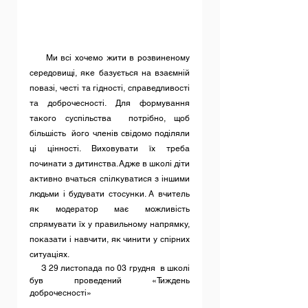
     Ми всі хочемо жити в розвиненому 
середовищі, яке базується на взаємній 
повазі, честі та гідності, справедливості 
та доброчесності. Для формування  
такого суспільства  потрібно, щоб 
більшість  його членів свідомо поділяли 
ці цінності. Виховувати їх треба 
починати з дитинства. Адже в школі діти 
активно вчаться спілкуватися з іншими 
людьми і будувати стосунки. А вчитель 
як модератор має можливість 
спрямувати їх у правильному напрямку, 
показати і навчити, як чинити у спірних 
ситуаціях.
     З 29 листопада по 03 грудня  в школі  
був проведений «Тиждень 
доброчесності» 