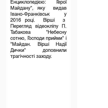
Енциклопедією: Герої 
Майдану", яку  видав 
Івано-Франківськ  у 
2016 році.  Вірші  з  
Перегляд відеокліпу П. 
Табакова "Небесну 
сотню, Господи прийми" і 
"Майдан. Вірші Надії 
Дички" доповнили 
трагічності заходу.