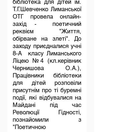
бібліотека для дітей ім. 
Т.Г.Шевченко Лиманської 
ОТГ провела онлайн- 
захід -  поетичний 
реквієм "Життя, 
обірване на злеті". До 
заходу приєдналися учні 
8-А  класу Лиманського 
Ліцею №4 (кл.керівник 
Чернишова О.А.), 
Працівники бібліотеки 
для дітей розповіли 
присутнім про ті буремні 
події, які відбувалися на 
Майдані під час 
Революції Гідності, 
познайомили з 
"Поетичною 