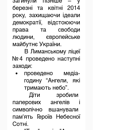
загинули пізніше – у 
березні та квітні 2014 
року, захищаючи ідеали 
демократії, відстоюючи 
права та свободи 
людини, європейське 
майбутнє України.
В Лиманському ліцеї 
№4 проведено наступні 
заходи:
проведено медіа-
годину “Ангели, які 
тримають небо”.
 Діти зробили  
паперових ангелів і 
символічно вшанували  
пам'ять Героїв Небесної 
Сотні.