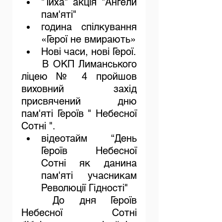
"Тиха" акція "Ангели 
пам'яті"
година спілкування 
«Герої не вмирають»
Нові часи, нові Герої.
В ОКП Лиманського 
ліцею № 4 пройшов 
виховний захід 
присвячений дню 
пам'яті Героїв " Небесної 
Сотні ".
відеотайм “День 
Героїв Небесної 
Сотні як данина 
пам'яті учасникам 
Революції Гідності"
До дня Героїв 
Небесної Сотні 