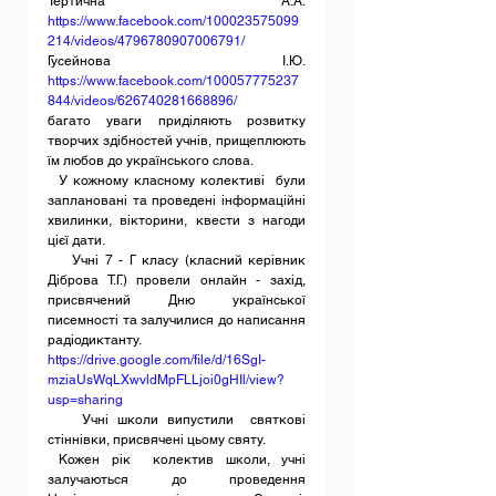
Тертична А.А. 
https://www.facebook.com/100023575099
214/videos/4796780907006791/
Гусейнова І.Ю. 
https://www.facebook.com/100057775237
844/videos/626740281668896/
багато уваги приділяють розвитку 
творчих здібностей учнів, прищеплюють 
їм любов до українського слова.
  У кожному класному колективі  були 
заплановані та проведені інформаційні 
хвилинки, вікторини, квести з нагоди 
цієї дати.
    Учні 7 - Г класу (класний керівник 
Діброва Т.Г.) провели онлайн - захід, 
присвячений Дню української 
писемності та залучилися до написання 
радіодиктанту.
https://drive.google.com/file/d/16SgI-
mziaUsWqLXwvldMpFLLjoi0gHIl/view?
usp=sharing
    Учні школи випустили  святкові 
стіннівки, присвячені цьому святу.
 Кожен рік  колектив школи, учні 
залучаються до проведення 