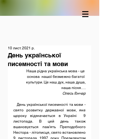
10 лист. 2021 р.
День української
писемності та мови
Наша рідна українська мова - це 
основа  нашої безмежно багатої 
культури. Це наш дух, наша душа,
наша пісня….
Олесь Гончар
   День української писемності та мови - 
свято розвитку державної мови, яке 
щороку відзначається в Україні  9 
листопада. В цей день також 
вшановується пам'ять Преподобного 
Нестора - літописця, свято встановлено 
9 листопада 1997 року Президентом 