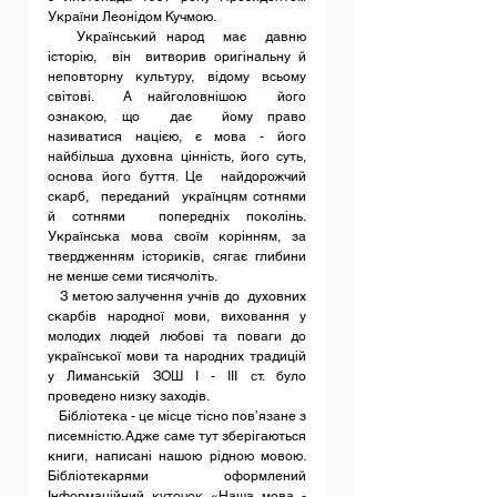
України Леонідом Кучмою.
   Український народ  має  давню 
історію,  він  витворив оригінальну й 
неповторну культуру, відому всьому 
світові.  А найголовнішою  його  
ознакою, що  дає  йому право 
називатися нацією, є мова - його 
найбільша духовна цінність, його суть, 
основа його буття. Це  найдорожчий 
скарб,  переданий  українцям сотнями  
й сотнями  попередніх поколінь. 
Українська мова своїм корінням, за 
твердженням істориків, сягає глибини 
не менше семи тисячоліть.
   З метою залучення учнів до  духовних 
скарбів народної мови, виховання у 
молодих людей любові та поваги до 
української мови та народних традицій  
у Лиманській ЗОШ І - ІІІ ст. було 
проведено низку заходів.
   Бібліотека - це місце тісно пов’язане з 
писемністю. Адже саме тут зберігаються 
книги, написані нашою рідною мовою. 
Бібліотекарями оформлений  
Інформаційний куточок «Наша мова - 