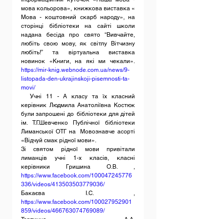
мова кольорова», книжкова виставка « 
Мова - коштовний скарб народу», на 
сторінці бібліотеки на сайті школи  
надана бесіда про свято “Вивчайте, 
любіть свою мову, як світлу Вітчизну 
любіть!” та віртуальна виставка  
новинок «Книги, на які ми чекали».  
https://mir-knig.webnode.com.ua/news/9-
listopada-den-ukrajinskoji-pisemnosti-ta-
movi/
  Учні 11 - А класу та їх класний 
керівник Людмила Анатоліївна Костюк 
були запрошені до  бібліотеки для дітей 
ім. Т.Г.Шевченко Публічної бібліотеки 
Лиманської ОТГ на  Мовознавче асорті 
«Відчуй смак рідної мови».
Зі святом рідної мови привітали  
лиманців учні 1-х класів, класні 
керівники Гришина О.В. , 
https://www.facebook.com/100047245776
336/videos/413503503779036/
Бакаєва І.С. , 
https://www.facebook.com/100027952901
859/videos/466763074769089/