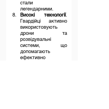
стали 
легендарними.
Високі технології
. 
Гвардійці активно 
використовують 
дрони та 
розвідувальні 
системи, що 
допомагають 
ефективно 
знищувати ворога.
Розмінування
. За 
час великої війни 
НГУ очистила понад 
24 тис. га землі та 
знешкодила понад 
36 тис. 
вибухонебезпечних 