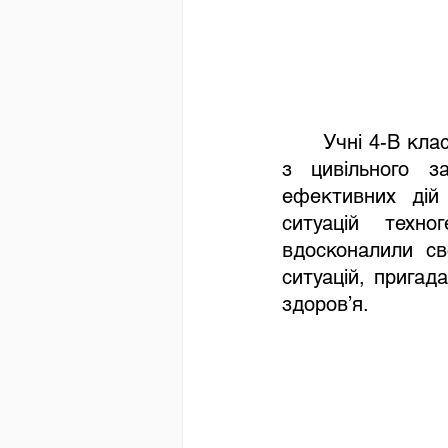
Учні 4-В кла
з цивільного з
ефективних дій 
ситуацій техно
вдосконалили св
ситуацій, пригада
здоров’я.