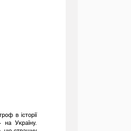
оф в історії 
 на Україну. 
о  цю страшну 