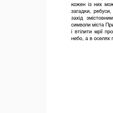
кожен із них мож
загадки, ребуси,
захід змістовни
символи міста Пр
і втілити мрії 
небо, а в оселях