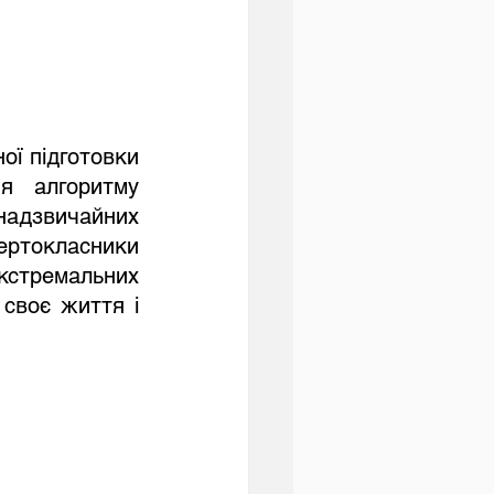
ї підготовки 
я алгоритму 
адзвичайних 
ртокласники 
стремальних 
своє життя і 