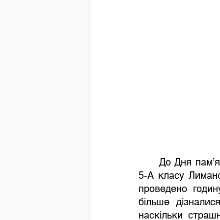
До Дня пам’я
5-А класу Лиманс
проведено годину
більше дізналис
наскільки страш