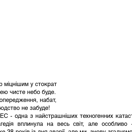
р міцнішим у стократ
ею чисте небо буде.
опередження, набат,
людство не забуде!
ЕС - одна з найстрашніших техногенних катастр
гедія вплинула на весь світ, але особливо -
е 38 років із дня аварії, але ми  знову згадуєм