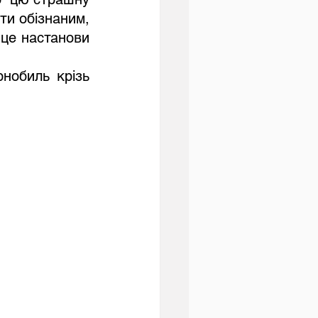
и обізнаним, 
це настанови 
нобиль крізь 