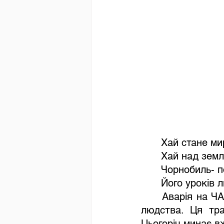
Хай стане ми
Хай над земл
Чорнобиль- п
Його уроків 
Аварія на ЧА
людства. Ця тра
Цьогоріч минає вж