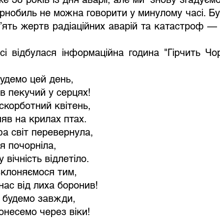
рнобиль не можна говорити у минулому часі. Бут
ять жертв радіаційних аварій та катастроф — 
і відбулася інформаційна година "Гірчить Чор
будемо цей день,
ив пекучий у серцях!
 скорботний квітень,
няв на крилах птах.
а світ перевернула,
я почорніла,
у вічність відлетіло.
клоняємося тим,
нас від лиха боронив!
 будемо завжди,
онесемо через віки!