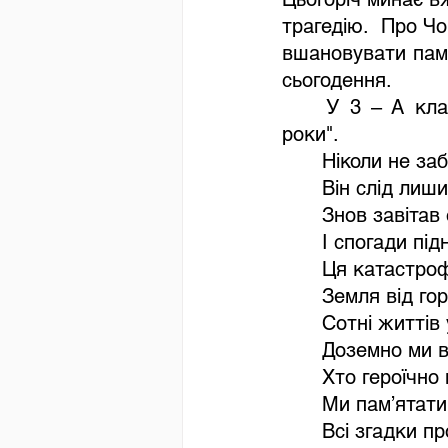
трагедію.  Про Чо
вшановувати пам’
сьогодення.
У 3 – А клас
роки". 
Ніколи не за
Він слід лиш
Знов завітав
І спогади під
Ця катастроф
Земля від гор
Сотні життів 
Доземно ми в
Хто героїчно 
Ми пам’ятати
Всі згадки пр