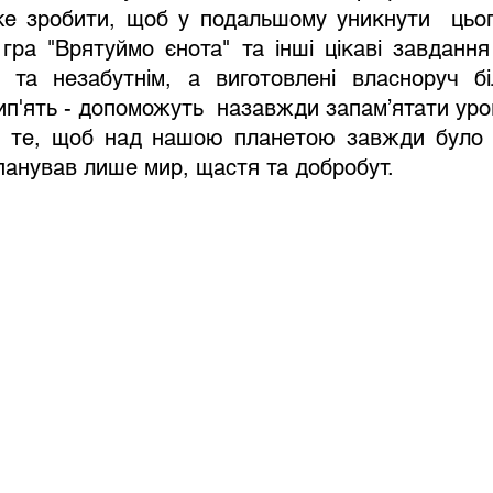
е зробити, щоб у подальшому уникнути  цього
 гра "Врятуймо єнота" та інші цікаві завдання
м та незабутнім, а виготовлені власноруч бі
ип'ять - допоможуть  назавжди запам’ятати уро
про те, щоб над нашою планетою завжди було 
 панував лише мир, щастя та добробут.