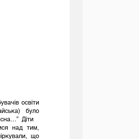
вачів освіти 
йська)  було 
сна…” Діти   
ся над тим, 
ркували, що 