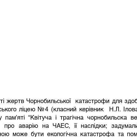
ті жертв Чорнобильської  катастрофи для здобу
ького ліцею №4 (класний керівник  Н.Л. Ілова
 пам'яті “Квітуча і трагічна чорнобильска ве
я про аварію на ЧАЕС, її наслідки; задумали
ною може бути екологічна катастрофа та помі