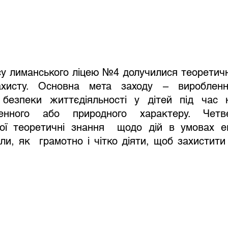
су лиманського ліцею №4 долучилися теоретично
ахисту. Основна мета заходу – виробленн
безпеки життєдіяльності у дітей під час н
генного або природного характеру. Четве
ої теоретичні знання  щодо дій в умовах ек
ли, як  грамотно і чітко діяти, щоб захистити 