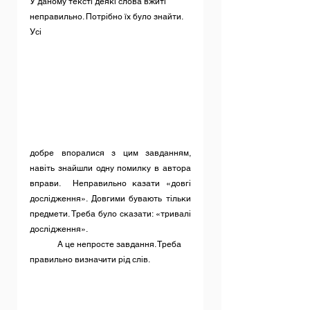
У даному тексті деякі слова вжиті 
неправильно. Потрібно їх було знайти. 
Усі 
добре впоралися з цим завданням, 
навіть знайшли одну помилку в автора 
вправи.  Неправильно казати «довгі 
дослідження». Довгими бувають тільки 
предмети. Треба було сказати: «тривалі 
дослідження».
	А це непросте завдання. Треба 
правильно визначити рід слів. 