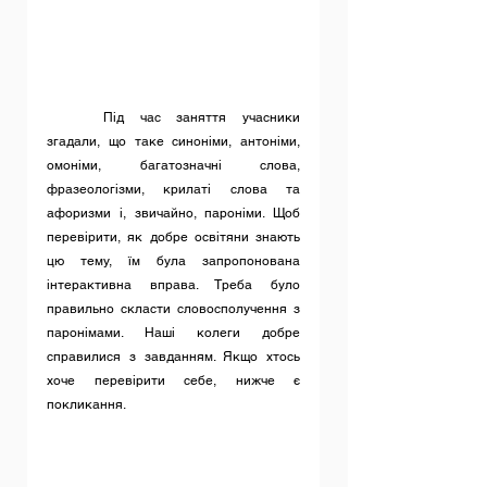
	Під час заняття учасники 
згадали, що таке синоніми, антоніми, 
омоніми, багатозначні слова, 
фразеологізми, крилаті слова та 
афоризми і, звичайно, пароніми. Щоб 
перевірити, як добре освітяни знають 
цю тему, їм була запропонована 
інтерактивна вправа. Треба було 
правильно скласти словосполучення з 
паронімами. Наші колеги добре 
справилися з завданням. Якщо хтось 
хоче перевірити себе, нижче є 
покликання.