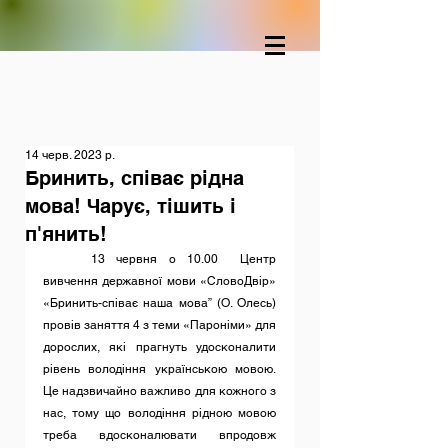
14 черв. 2023 р.
Бринить, співає рідна
мова! Чарує, тішить і
п'янить!
	13 червня о 10.00  Центр 
вивчення державної мови «СловоДвір» 
«Бринить-співає наша мова” (О. Олесь)  
провів заняття 4 з теми «Пароніми» для 
дорослих, які прагнуть удосконалити 
рівень володіння українською мовою. 
Це надзвичайно важливо для кожного з 
нас, тому що володіння рідною мовою 
треба вдосконалювати впродовж 