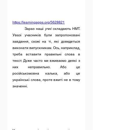
https://learningapps.org/5628821
	Зараз наші 
учні 
складають НМТ. 
Увазі учасників були запропоновані 
завдання, схожі на ті, які доведеться 
виконати випускникам. Ось, наприклад, 
треба вставити правильні слова в 
текст. Дуже часто ми вживаємо деякі з 
них неправильно. Або це 
російськомовна калька, або це 
українські слова, проте вжиті не в тому 
значенні.