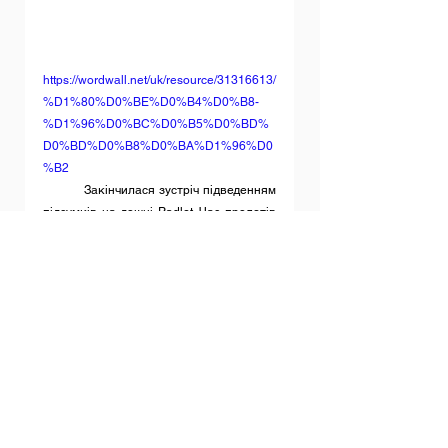
https://wordwall.net/uk/resource/31316613/
%D1%80%D0%BE%D0%B4%D0%B8-
%D1%96%D0%BC%D0%B5%D0%BD%
D0%BD%D0%B8%D0%BA%D1%96%D0
%B2
	Закінчилася зустріч підведенням 
підсумків на дошці Padlet. Час пролетів 
непомітно. Пропонуємо іншим колегам 
брати участь у таких заняттях, бо вони 
цікаві й корисні.
Дивитися всі
Останні пости