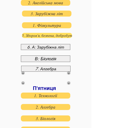
2. Англійська мова
3. Зарубіжна літ
1. Фізкультура
5. Здоров'я, безпека, добробут
6. А: Зарубіжна літ
В: Біологія
7. Алгебра
П'ятниця
1. Технології
2. Алгебра
3. Біологія