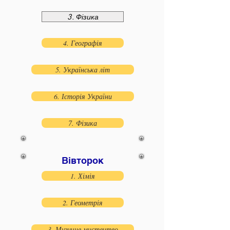
3. Фізика
4. Географія
5. Українська літ
6. Історія України
7. Фізика
Вівторок
1. Хімія
2. Геометрія
3. Музичне мистецтво