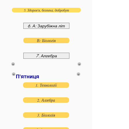
5. Здоров'я, безпека, добробут
6. А: Зарубіжна літ
В: Біологія
7. Алгебра
П'ятниця
1. Технології
2. Алгебра
3. Біологія