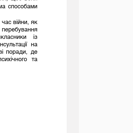
ма способами 
ас війни, як 
 перебування 
класники  із 
сультації на 
і поради, де 
ихічного та 