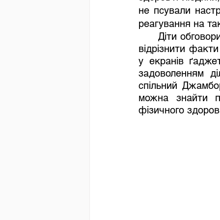
не псували настр
реагування на так
Діти обговор
відрізнити факти
у екранів ґаджет
задоволенням ді
спільний Джамбор
можна знайти по
фізичного здоров’