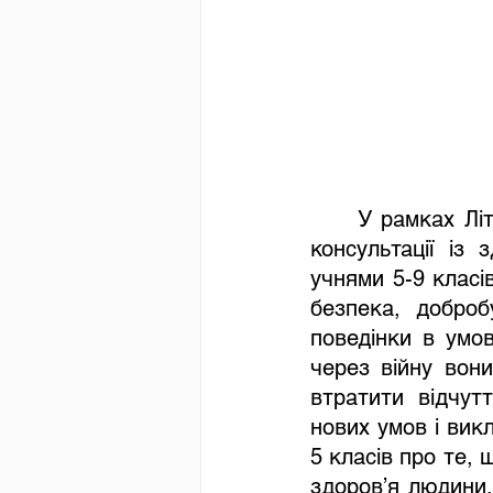
У рамках Лі
консультації із
учнями 5-9 класів
безпека, доброб
поведінки в умов
через війну вони
втратити відчут
нових умов і вик
5 класів про те, 
здоров’я людини,