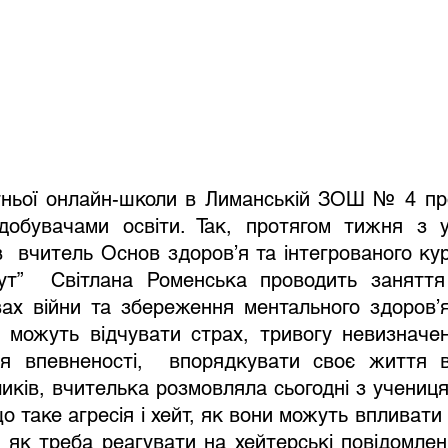
тньої онлайн-школи в Лиманській ЗОШ № 4 пр
 здобувачами освіти. Так, протягом тижня з 
  вчитель Основ здоров’я та інтегрованого курс
ут”  Світлана Роменська проводить заняття 
ах війни та збереження ментального здоров’я
 можуть відчувати страх, тривогу невизначен
тя впевненості,  впорядкувати своє життя ві
ликів, вчителька розмовляла сьогодні з учениця
що таке агресія і хейт, як вони можуть впливати
 як треба реагувати на хейтерські повідомлен