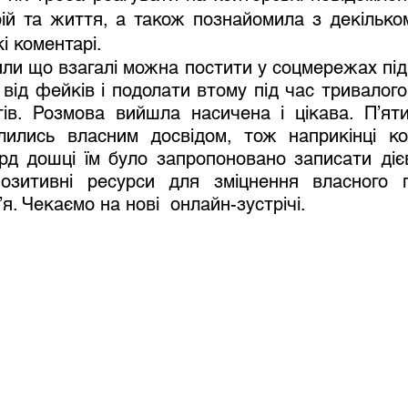
ій та життя, а також познайомила з декілько
і коментарі. 
или що взагалі можна постити у соцмережах під ч
 від фейків і подолати втому під час тривалого
ів. Розмова вийшла насичена і цікава. П’яти
лились власним досвідом, тож наприкінці кон
д дошці їм було запропоновано записати дієв
зитивні ресурси для зміцнення власного пс
я. Чекаємо на нові  онлайн-зустрічі. 