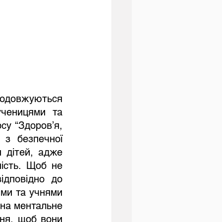
одовжуються 
ученицями та 
у “Здоров’я, 
з безпечної 
 дітей, адже 
ість. Щоб не 
дповідно до 
ми та учнями 
 на ментальне 
ня, щоб вони 