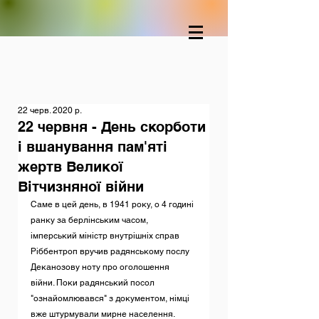
22 черв. 2020 р.
22 червня - День скорботи
і вшанування пам'яті
жертв Великої
Вітчизняної війни
Саме в цей день, в 1941 року, о 4 годині 
ранку за берлінським часом, 
імперський міністр внутрішніх справ 
Ріббентроп вручив радянському послу 
Деканозову ноту про оголошення 
війни. Поки радянський посол 
"ознайомлювався" з документом, німці 
вже штурмували мирне населення.