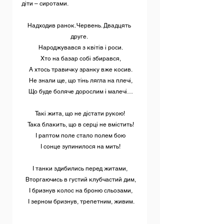
діти – сиротами.
Надходив ранок. Червень. Двадцять 
друге. 
  Народжувався з квітів і роси. 
  Хто на базар собі збирався, 
  А хтось травичку зранку вже косив. 
  Не знали ще, що тінь лягла на плечі, 
  Що буде боляче дорослим і малечі… 
 Такі жита, що не дістати рукою! 
  Така блакить, що в серці не вмістить! 
  І раптом поле стало полем бою 
  І сонце зупинилося на мить! 
 І танки здибились перед житами, 
  Вторгаючись в густий клубчастий дим, 
  І бризнув колос на броню сльозами, 
  І зерном бризнув, трепетним, живим.