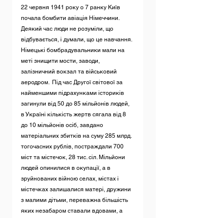
22 червня 1941 року о 7 ранку Київ 
почала бомбити авіація Німеччини. 
Деякий час люди не розуміли, що 
відбувається, і думали, що це навчання. 
Німецькі бомбрадувальники мали на 
меті знищити мости, заводи, 
залізничний вокзал та військовий 
аеродром.  Під час Другої світової за 
найменшими підрахунками істориків 
загинули від 50 до 85 мільйонів людей, 
в Україні кількість жертв сягала від 8 
до 10 мільйонів осіб, завдано 
матеріальних збитків на суму 285 млрд. 
тогочасних рублів, постраждали 700 
міст та містечок, 28 тис. сіл. Мільйони 
людей опинилися в окупації, а в 
зруйнованих війною селах, містах і 
містечках залишалися матері, дружини 
з малими дітьми, переважна більшість 
яких незабаром ставали вдовами, а 