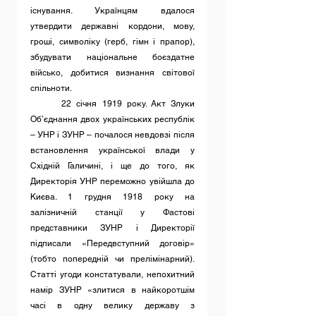
існування. Українцям вдалося 
утвердити державні кордони, мову, 
гроші, символіку (герб, гімн і прапор), 
збудувати національне боєздатне 
військо, добитися визнання світової 
спільноти.
	22 січня 1919 року. Акт Злуки 
Об’єднання двох українських республік 
– УНР і ЗУНР – почалося невдовзі після 
встановлення української влади у 
Східній Галичині, і ще до того, як 
Директорія УНР переможно увійшла до 
Києва. 1 грудня 1918 року на 
залізничній станції у Фастові 
представники ЗУНР і Директорії 
підписали «Передвступний договір» 
(тобто попередній чи прелімінарний). 
Статті угоди констатували, непохитний 
намір ЗУНР «злитися в найкоротшім 
часі в одну велику державу з 