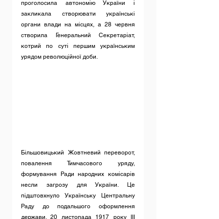
проголосила автономію України і 
закликала створювати українські 
органи влади на місцях, а 28 червня 
створила Генеральний Секретаріат, 
котрий по суті першим українським 
урядом революційної доби.
Більшовицький Жовтневий переворот, 
повалення Тимчасового уряду, 
формування Ради народних комісарів 
несли загрозу для України. Це 
підштовхнуло Українську Центральну 
Раду до подальшого оформлення 
держави. 20 листопада 1917 року ІІІ 