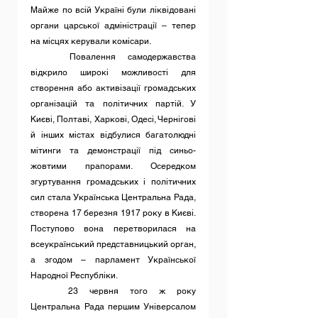
Майже по всій Україні були ліквідовані 
органи царської адміністрації – тепер 
на місцях керували комісари.
	Повалення самодержавства 
відкрило широкі можливості для 
створення або активізації громадських 
організацій та політичних партій. У 
Києві, Полтаві, Харкові, Одесі, Чернігові 
й інших містах відбулися багатолюдні 
мітинги та демонстрації під синьо-
жовтими прапорами. Осередком 
згуртування громадських і політичних 
сил стала Українська Центральна Рада, 
створена 17 березня 1917 року в Києві. 
Поступово вона перетворилася на 
всеукраїнський представницький орган, 
а згодом – парламент Української 
Народної Республіки.
	23 червня того ж року 
Центральна Рада першим Універсалом 