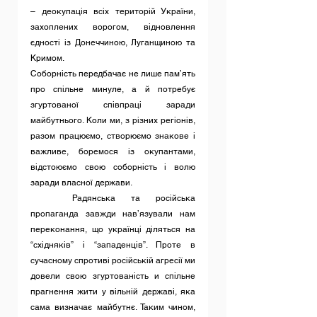
– деокупація всіх територій України, 
захоплених ворогом, відновлення 
єдності із Донеччиною, Луганщиною та 
Кримом.
Соборність передбачає не лише пам’ять 
про спільне минуле, а й потребує 
згуртованої співпраці заради 
майбутнього. Коли ми, з різних регіонів, 
разом працюємо, створюємо знакове і 
важливе, боремося із окупантами, 
відстоюємо свою соборність і волю 
заради власної держави.
	Радянська та російська 
пропаганда завжди нав’язували нам 
переконання, що українці діляться на 
“східняків” і “западенців”. Проте в 
сучасному спротиві російській агресії ми 
довели свою згуртованість и спільне 
прагнення жити у вільній державі, яка 
сама визначає майбутнє. Таким чином, 