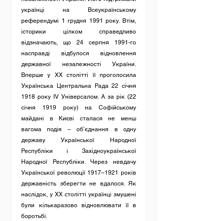
українці на Всеукраїнському 
референдумі 1 грудня 1991 року. Втім, 
історики цілком справедливо 
відзначають, що 24 серпня 1991-го 
насправді відбулося відновлення 
державної незалежності України. 
Вперше у XX столітті її проголосила 
Українська Центральна Рада 22 січня 
1918 року IV Універсалом. А за рік (22 
січня 1919 року) на Софійському 
майдані в Києві сталася не менш 
вагома подія – об’єднання в одну 
державу Української Народної 
Республіки і Західноукраїнської 
Народної Республіки. Через невдачу 
Української революції 1917–1921 років 
державність зберегти не вдалося. Як 
наслідок, у XX столітті українці змушені 
були кількаразово відновлювати її в 
боротьбі.