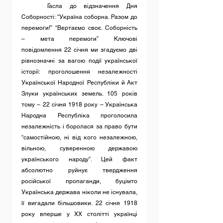
	Гасла до відзначення Дня 
Соборності: “Україна соборна. Разом до 
перемоги!” “Вертаємо своє. Соборність 
– мета перемоги” Ключові 
повідомлення 22 січня ми згадуємо дві 
рівнозначні за вагою події української 
історії: проголошення незалежності 
Української Народної Республіки й Акт 
Злуки українських земель. 105 років 
тому – 22 січня 1918 року – Українська 
Народна Республіка проголосила 
незалежність і боролася за право бути 
“самостійною, ні від кого незалежною, 
вільною, суверенною державою 
українського народу”. Цей факт 
абсолютно руйнує твердження 
російської пропаганди, буцімто 
Українська держава ніколи не існувала, 
її вигадали більшовики. 22 січня 1918 
року вперше у XX столітті українці 