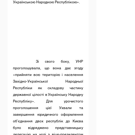
Українською Народною Республікою».
 	Зі свого боку, УНР 
проголошувала, що вона дає згоду 
«прийняти всю територію і населення 
Західно-Української Народньої 
Республіки як складову частину 
державної цілості в Українську Народну 
Республіку». Для урочистого 
проголошення цієї Ухвали та 
завершення юридичного оформлення 
об’єднання двох республік до Києва 
було відряджено представницьку 
делегацію на чолі з віце-президентом 