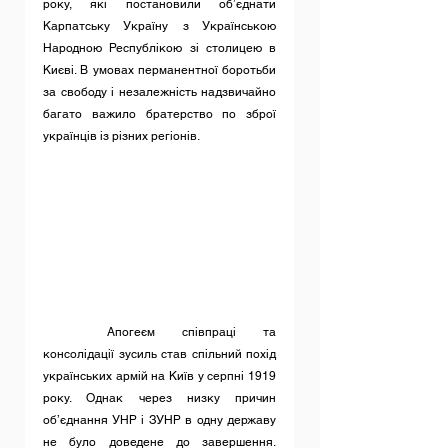
року, які постановили об’єднати 
Карпатську Україну з Українською 
Народною Республікою зі столицею в 
Києві. В умовах перманентної боротьби 
за свободу і незалежність надзвичайно 
багато важило братерство по зброї 
українців із різних регіонів.
	Апогеєм співпраці та 
консолідації зусиль став спільний похід 
українських армій на Київ у серпні 1919 
року. Однак через низку причин 
об’єднання УНР і ЗУНР в одну державу 
не було доведене до завершення. 