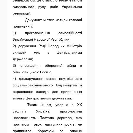
Універсалом. Це стало логічним етапом 
визвольного руху доби Української 
революції.
	Документ містив чотири головні 
положення:
1) проголошення самостійності 
Української Народної Республіки;
2) доручення Раді Народних Міністрів 
укласти мир з Центральними 
державами;
3) оповіщення оборонної війни з 
більшовицькою Росією;
4) декларування основ внутрішнього 
соціальноекономічного будівництва й 
окреслення заходів для припинення 
війни з Центральними державами.
	Таким чином, уперше в XX 
столітті Україна проголосила 
незалежність. Постала держава, яка 
протягом трьох наступних років не 
припиняла боротьби за власне 