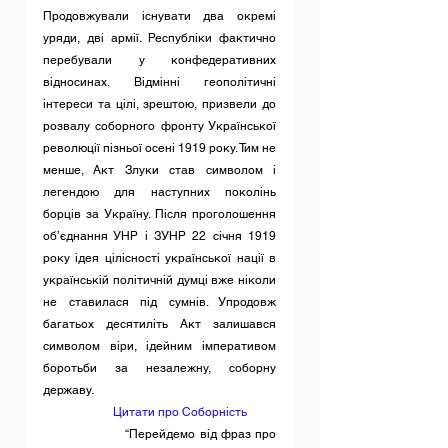
Продовжували існувати два окремі 
уряди, дві армії. Республіки фактично 
перебували у конфедеративних 
відносинах. Відмінні геополітичні 
інтереси та цілі, зрештою, призвели до 
розвалу соборного фронту Української 
революції пізньої осені 1919 року. Тим не 
менше, Акт Злуки став символом і 
легендою для наступних поколінь 
борців за Україну. Після проголошення 
об’єднання УНР і ЗУНР 22 січня 1919 
року ідея цілісності української нації в 
українській політичній думці вже ніколи 
не ставилася під сумнів. Упродовж 
багатьох десятиліть Акт залишався 
символом віри, ідейним імперативом 
боротьби за незалежну, соборну 
державу.
Цитати про Соборність
		“Перейдемо від фраз про 