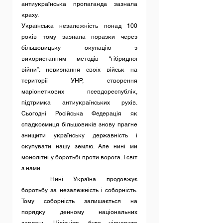
антиукраїнська пропаганда зазнала 
краху.
Українська незалежність понад 100 
років тому зазнала поразки через 
більшовицьку окупацію з 
використанням методів “гібридної 
війни”: невизнання своїх військ на 
території УНР, створення 
маріонеткових псевдореспублік, 
підтримка антиукраїнських рухів. 
Сьогодні Російська Федерація як 
спадкоємиця більшовиків знову прагне 
знищити українську державність і 
окупувати нашу землю. Але нині ми 
монолітні у боротьбі проти ворога. І світ 
з нами.
	Нині Україна продовжує 
боротьбу за незалежність і соборність. 
Тому соборність залишається на 
порядку денному національних 
завдань. Цілісність буде цілковито 