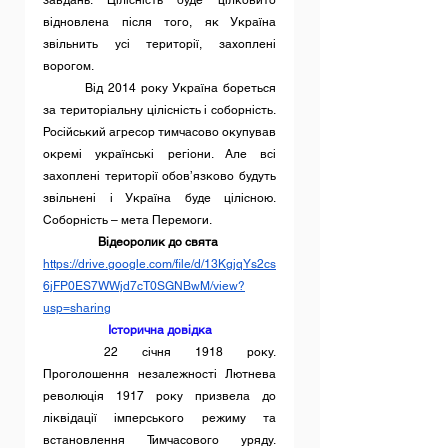
відновлена після того, як Україна 
звільнить усі території, захоплені 
ворогом.
	Від 2014 року Україна бореться 
за територіальну цілісність і соборність. 
Російський агресор тимчасово окупував 
окремі українські регіони. Але всі 
захоплені території обов’язково будуть 
звільнені і Україна буде цілісною. 
Соборність – мета Перемоги.
Відеоролик до свята 
https://drive.google.com/file/d/13KgjqYs2cs
6jFP0ES7WWjd7cT0SGNBwM/view?
usp=sharing
Історична довідка
	22 січня 1918 року. 
Проголошення незалежності Лютнева 
революція 1917 року призвела до 
ліквідації імперського режиму та 
встановлення Тимчасового уряду. 