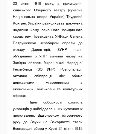
23 січня 1919 року, в приміщенні 
київського Оперного театру (сучасна 
Національна опера України) Трудовий 
Конгрес України ратифікував документ, 
надавши йому законного юридичного 
характеру. Президента УНРади Євгена 
Петрушевича незабаром обрали до 
складу Директорії. ЗУНР після 
об’єднання з УНР змінила назву на 
Західна область Української Народної 
Республіки (ЗО УНР). Розпочалася 
активна співпраця між обома 
державними утвореннями в 
економічній, військовій та культурних 
сферах.
	Ідея соборності охопила 
українців у найвіддаленіших куточках їх 
проживання. Відголоском історичного 
руху до Злуки на Закарпатті стали 
Всенародні збори у Хусті 21 січня 1919 