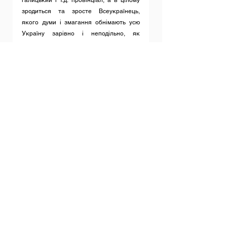
галицький і т.д. провінціал, а в цілому 
зродиться та зросте Всеукраїнець, 
якого думи і змагання обнімають усю 
Україну зарівно і неподільно, як 
нерозлучну і єдину цілість”.
	Микола Міхновський. “З 
закордонної України”.
“Сучасні події нинішньої російської 
агресії лише підсилюють значимість 
того Акта злуки УНР і ЗУНР, який 
відбувся … на площі біля стародавньої 
Софії Київської. Бо знову Україну хочуть 