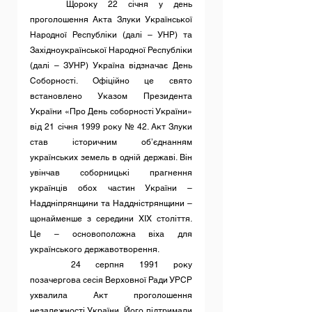
	Щороку 22 січня у день 
проголошення Акта Злуки Української 
Народної Республіки (далі – УНР) та 
Західноукраїнської Народної Республіки 
(далі – ЗУНР) Україна відзначає День 
Соборності. Офіційно це свято 
встановлено Указом Президента 
України «Про День соборності України» 
від 21 січня 1999 року № 42. Акт Злуки 
став історичним об’єднанням 
українських земель в одній державі. Він 
увінчав соборницькі прагнення 
українців обох частин України – 
Наддніпрянщини та Наддністрянщини – 
щонайменше з середини XIX століття. 
Це – основоположна віха для 
українського державотворення.
	24 серпня 1991 року 
позачергова сесія Верховної Ради УРСР 
ухвалила Акт проголошення 
незалежності України. Його підтримали 