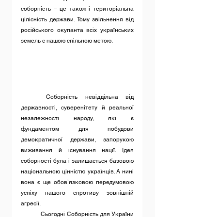
соборність – це також і територіальна 
цілісність держави. Тому звільнення від 
російського окупанта всіх українських 
земель є нашою спільною метою. 
	Соборність невіддільна від 
державності, суверенітету й реальної 
незалежності народу, які є 
фундаментом для побудови 
демократичної держави, запорукою 
виживання й існування нації. Ідея 
соборності була і залишається базовою 
національною цінністю українців. А нині 
вона є ще обов’язковою передумовою 
успіху нашого спротиву зовнішній 
агресії.
	Сьогодні Соборність для України 