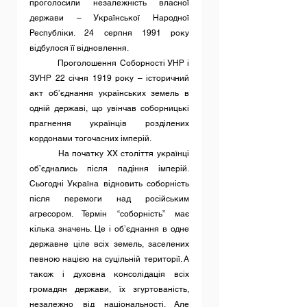
проголосили незалежність власної 
держави – Української Народної 
Республіки. 24 серпня 1991 року 
відбулося її відновлення.
	Проголошення Соборності УНР і 
ЗУНР 22 січня 1919 року – історичний 
акт об’єднання українських земель в 
одній державі, що увінчав соборницькі 
прагнення українців розділених 
кордонами тогочасних імперій.
	На початку ХХ століття українці 
об’єднались після падіння імперій. 
Сьогодні Україна відновить соборність 
після перемоги над російським 
агресором. Термін “соборність” має 
кілька значень. Це і об’єднання в одне 
державне ціле всіх земель, заселених 
певною нацією на суцільній території. А 
також і духовна консолідація всіх 
громадян держави, їх згуртованість, 
незалежно від національності. Але 