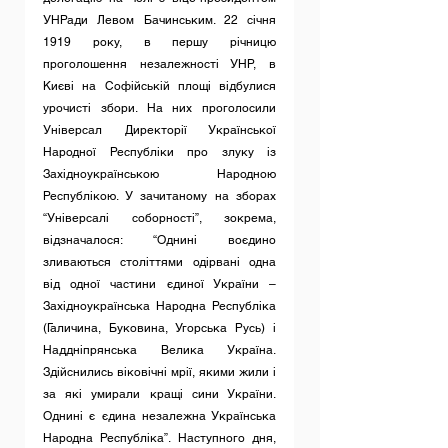
УНРади Левом Бачинським. 22 січня 
1919 року, в першу річницю 
проголошення незалежності УНР, в 
Києві на Софійській площі відбулися 
урочисті збори. На них проголосили 
Універсал Директорії Української 
Народної Республіки про злуку із 
Західноукраїнською Народною 
Республікою. У зачитаному на зборах 
“Універсалі соборності”, зокрема, 
відзначалося: “Однині воєдино 
зливаються століттями одірвані одна 
від одної частини єдиної України – 
Західноукраїнська Народна Республіка 
(Галичина, Буковина, Угорська Русь) і 
Наддніпрянська Велика Україна. 
Здійснились віковічні мрії, якими жили і 
за які умирали кращі сини України. 
Однині є єдина незалежна Українська 
Народна Республіка”. Наступного дня, 