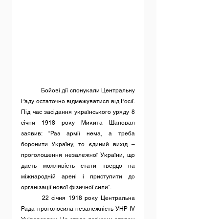
	Бойові дії спонукали Центральну 
Раду остаточно відмежуватися від Росії. 
Під час засідання українського уряду 8 
січня 1918 року Микита Шаповал 
заявив: “Раз армії нема, а треба 
боронити Україну, то єдиний вихід – 
проголошення незалежної України, що 
дасть можливість стати твердо на 
міжнародній арені і приступити до 
організації нової фізичної сили”.
	22 січня 1918 року Центральна 
Рада проголосила незалежність УНР IV 