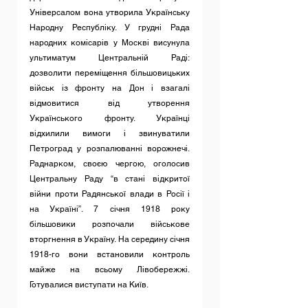
Універсалом вона утворила Українську 
Народну Республіку. У грудні Рада 
народних комісарів у Москві висунула 
ультиматум Центральній Раді: 
дозволити переміщення більшовицьких 
військ із фронту на Дон і взагалі 
відмовитися від утворення 
Українського фронту. Українці 
відхилили вимоги і звинуватили 
Петроград у розпалюванні ворожнечі. 
Раднарком, своєю чергою, оголосив 
Центральну Раду “в стані відкритої 
війни проти Радянської влади в Росії і 
на Україні”. 7 січня 1918 року 
більшовики розпочали військове 
вторгнення в Україну. На середину січня 
1918-го вони встановили контроль 
майже на всьому Лівобережжі. 
Готувалися виступати на Київ.