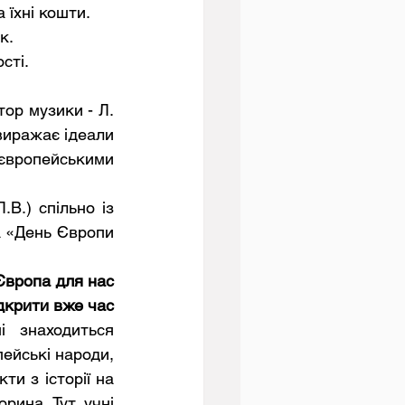
 їхні кошти. 
к. 
сті.
ор музики - Л. 
виражає ідеали 
європейськими 
 «День Європи 
Європа для нас
ідкрити вже час
ейські народи, 
и з історії на 
ина. Тут учні 