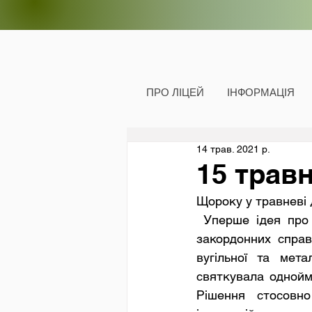
ПРО ЛІЦЕЙ
ІНФОРМАЦІЯ
14 трав. 2021 р.
15 травн
Щороку у травневі 
 Уперше ідея про утворення ЄС прозвучала 9 травня 1950 р. у промові міністра 
закордонних справ
вугільної та мета
святкувала однойм
Рішення стосовн