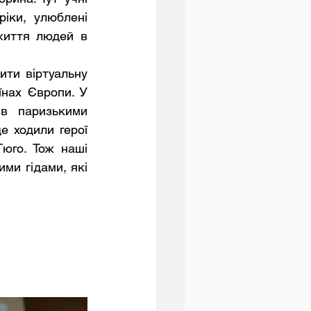
іки, улюблені 
життя людей в 
нах Європи. У 
в паризькими 
е ходили герої 
юго. Тож наші 
ми гідами, які 