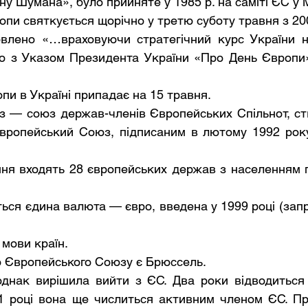
ну Шумана», було прийняте у 1985 р. на саміті ЄС у М
ропи святкується щорічно у третю суботу травня з 200
влено «…враховуючи стратегічний курс України н
но з Указом Президента України «Про День Європи» 
.
опи в Україні припадає на 15 травня.
 — союз держав-членів Європейських Спільнот, ств
вропейський Союз, підписаним в лютому 1992 року 
ння входять 28 європейських держав з населенням п
ся єдина валюта — євро, введена у 1999 році (запр
мови країн. 
 Європейського Союзу є Брюссель.
однак вирішила вийти з ЄС. Два роки відводиться 
21 році вона ще числиться активним членом ЄС. Пр