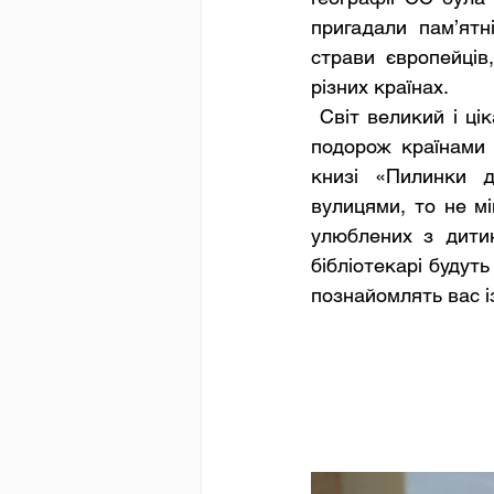
пригадали пам’ятні
страви європейців
різних країнах. 
 Світ великий і цікавий, і у таке чудове свято завжди є привід здійснити віртуальну 
подорож країнами 
книзі «Пилинки д
вулицями, то не мі
улюблених з дитин
бібліотекарі будуть
познайомлять вас і