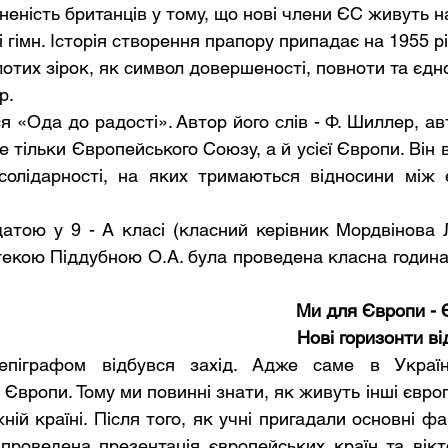
еність британців у тому, що нові члени ЄС живуть на
і гімн. Історія створення прапору припадає на 1955 рі
отих зірок, як символ довершеності, повноти та єдно
р.
 «Ода до радості». Автор його слів - Ф. Шиллер, авт
е тільки Європейського Союзу, а й усієї Європи. Він 
солідарності, на яких тримаються відносини між 
текою Піддубною О.А. була проведена класна година
Ми для Європи - 
Нові горизонти в
Європи. Тому ми повинні знати, як живуть інші європ
ній країні. Після того, як учні пригадали основні факт
проведена презентація європейських країн та віктор