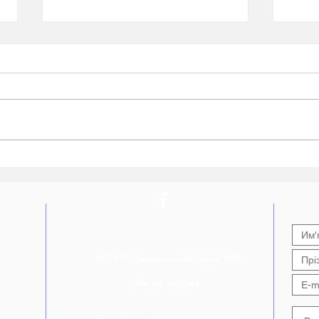
Всеукраїнське тестування
Пере
до 30-ї річниці ухвалення
знан
Конституції України від
нав
фестивалю «Код Нації»
Лим
© 2018. Лиманський ліцей №4.
Ми на зв'язку