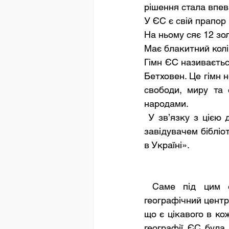
рішення стала впевн
У ЄС є свій прапор 
На ньому сяє 12 зол
Має блакитний колі
Гімн ЄС називається
Бетховен. Це гімн н
свободи, миру та 
народами.
 У зв’язку з цією датою у 9 - А класі (класний керівник Мордвінова Л.В.) спільно із 
завідувачем бібліо
в Україні». 
 Саме під цим епіграфом відбувся захід. Адже саме в Україні знаходиться 
географічний центр 
що є цікавого в кож
географії ЄС була 