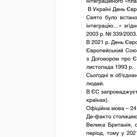
інтеграційного «пла
 В Україні День Єв
Свято було встано
інтеграцію…» згід
2003 р. № 339/2003
В 2021 р. День Євр
Європейський Союз
з Договором про Є
листопада 1993 р. 
Сьогодні в об'єдна
людей. 
В ЄС запроваджуєть
країнах).
Офіційна мова – 24 
Де-факто столицею
Велика Британія, 
період, тому у 20