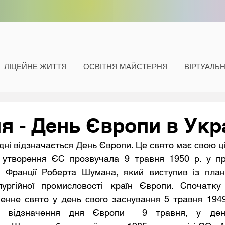
ЛІЦЕЙНЕ ЖИТТЯ
ОСВІТНЯ МАЙСТЕРНЯ
ВІРТУАЛЬ
я - День Європи в Укра
дні відзначається День Європи. Це свято має свою ці
 Франції Роберта Шумана, який виступив із план
лургійної промисловості країн Європи. Спочатку
енне свято у день свого заснування 5 травня 1949 
о відзначення дня Європи  9 травня, у день