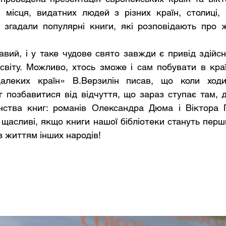
 місця, видатних людей з різних країн, столиці, р
, згадали популярні книги, які розповідають про 
світу. Можливо, хтось зможе і сам побувати в краї
алеких країн» В.Верзилін писав, що коли ходи
г позбавитися від відчуття, що зараз ступає там, д
ства книг: романів Олександра Дюма і Віктора Г
 щасливі, якщо книги нашої бібліотеки стануть перши
з життям інших народів!