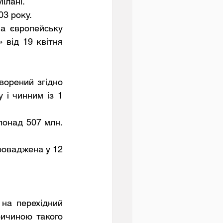
ілані. 
3 року. 
а європейську 
від 19 квітня 
орений згідно 
і чинним із 1 
онад 507 млн. 
оваджена у 12 
на перехідний 
ичиною такого 