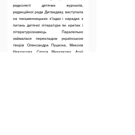
редколегії дитячих журналів, 
редакційної ради Дитвидаву, виступала 
на письменницьких з’їздах і нарадах з 
питань дитячої літератури як критик і 
літературознавець. Паралельно 
займалася перекладом українською 
творів Олександра Пушкіна, Миколи 
Некрасова, Сергія Михалкова, Агнії 
Барто, Самуїла Маршака, Корнія 
Чуковського, перекладала з 
французької, польської та інших мов. У 
1972 році твори Наталі Забіли були 
відзначені літературною премією імені 
Лесі Українки.
	Померла Наталя Забіла 6 
лютого 1985 року. Похована в Києві. Її 
книги із задоволенням читають діти 
різного віку.
	Пропонуємо тексти її творів.
	Ясоччина книжка