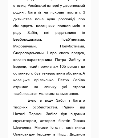
столиці Російської імперії у дворянській 
родині, багатій на яскраві постаті. З 
дитинства вона чула розповіді про 
сімнадцять козацьких полковників з 
роду Забіл, які родичалися із 
Безбородьками, Граб’янками, 
Мировичами, Полуботками, 
Скоропадськими. І про свого предка, 
козака-характерника Петра Забілу з 
Борзни, який прожив аж 105 років і до 
останнього був генеральним обозним. А 
козацьке прізвисько Петро Забіла 
отримав за звичку усі страви 
«забілювати» молоком та сметаною.
	Було в роду Забіл і багато 
творчих особистостей. Рідний дід 
Наталі Пармен Забіла був відомим 
скульптором, автором бюстів Тараса 
Шевченка, Миколи Гоголя, пам’ятника 
Олександру Герцену в Ніцці. Дядьком 