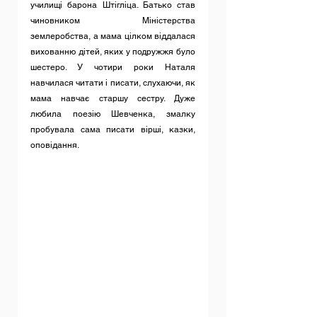
училищі барона Штігліца. Батько став 
чиновником Міністерства 
землеробства, а мама цілком віддалася 
вихованню дітей, яких у подружжя було 
шестеро. У чотири роки Наталя 
навчилася читати і писати, слухаючи, як 
мама навчає старшу сестру. Дуже 
любила поезію Шевченка, змалку 
пробувала сама писати вірші, казки, 
оповідання.