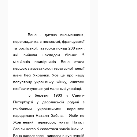
	Вона - дитяча письменниця, 
перекладачка з польської, французької 
та російської,  авторка понад 200 книг, 
які вийшли накладом більше 5 
мільйонів примірників. Вона стала 
першою лауреаткою літературної премії 
імені Лесі Українки. Усе це про нашу 
популярну українську жінку, книгами 
якої зачитуються усі маленькі українці.
	5 березня 1903 у Санкт-
Петербурзі у дворянській родині з 
глибокими українськими коренями 
народилася Наталя Забіла.   Якби не 
Жовтневий переворот, життя Наталі 
Забіли могло б скластися зовсім інакше. 
Вона народилася і виросла в культурній 