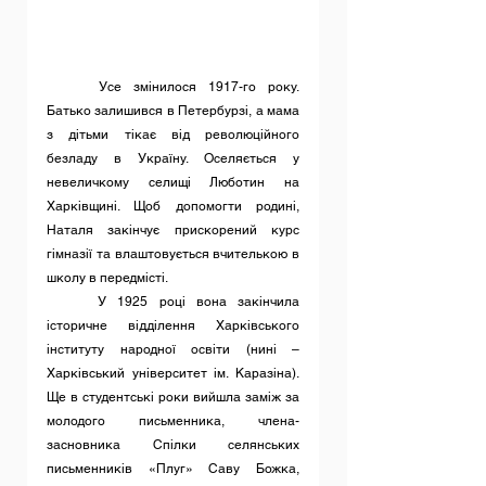
	Усе змінилося 1917-го року. 
Батько залишився в Петербурзі, а мама 
з дітьми тікає від революційного 
безладу в Україну. Оселяється у 
невеличкому селищі Люботин на 
Харківщині. Щоб допомогти родині, 
Наталя закінчує прискорений курс 
гімназії та влаштовується вчителькою в 
школу в передмісті.
	У 1925 році вона закінчила 
історичне відділення Харківського 
інституту народної освіти (нині – 
Харківський університет ім. Каразіна). 
Ще в студентські роки вийшла заміж за 
молодого письменника, члена-
засновника Спілки селянських 
письменників «Плуг» Саву Божка, 