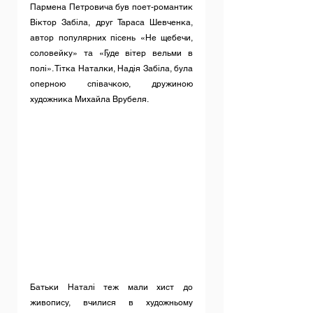
Пармена Петровича був поет-романтик 
Віктор Забіла, друг Тараса Шевченка, 
автор популярних пісень «Не щебечи, 
соловейку» та «Гуде вітер вельми в 
полі». Тітка Наталки, Надія Забіла, була 
оперною співачкою, дружиною 
художника Михайла Врубеля.
Батьки Наталі теж мали хист до 
живопису, вчилися в художньому 