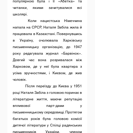
популярною була і її «Абетка» та 
читанки, якими зачитувалися всі 
школярі.
	Коли нацистська Німеччина 
напала на СРСР, Наталя Забіла жила й 
працювала в Казахстані. Повернувшись 
в Україну, очолювала Харківську 
письменницьку організацію, до 1947 
року редагувала журнал «Барвінок». 
Довгий час вона розривалася між 
Харковом, де у неї була квартира з 
усіма зручностями, і Києвом, де жив 
чоловік.
	Після переїзду до Києва у 1951 
році Наталя Забіла з головою поринає в 
літературне життя, маючи репутацію 
впливової парт-дами у 
письменницькому середовищі. Протягом 
багатьох років була головою комісії 
дитячої літератури у Спілці радянських 
письменників України, членом 