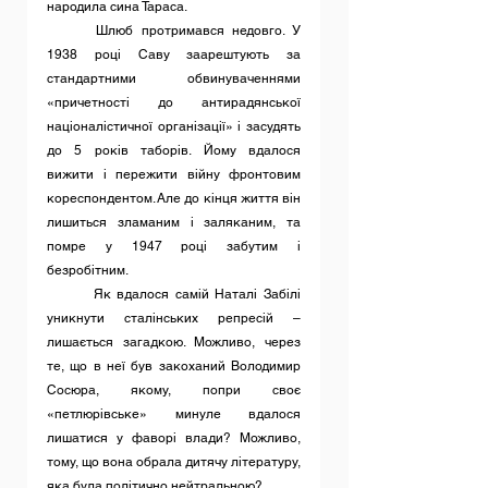
народила сина Тараса.
	Шлюб протримався недовго. У 
1938 році Саву заарештують за 
стандартними обвинуваченнями 
«причетності до антирадянської 
націоналістичної організації» і засудять 
до 5 років таборів. Йому вдалося 
вижити і пережити війну фронтовим 
кореспондентом. Але до кінця життя він 
лишиться зламаним і заляканим, та 
помре у 1947 році забутим і 
безробітним.
	Як вдалося самій Наталі Забілі 
уникнути сталінських репресій – 
лишається загадкою. Можливо, через 
те, що в неї був закоханий Володимир 
Сосюра, якому, попри своє 
«петлюрівське» минуле вдалося 
лишатися у фаворі влади? Можливо, 
тому, що вона обрала дитячу літературу, 
яка була політично нейтральною?