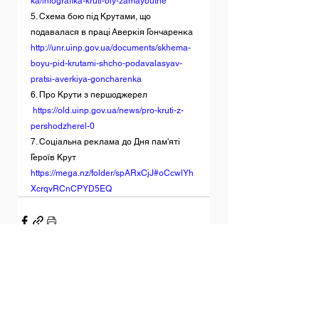
ka/infografika-kruti-biy-zamaybutne
5. Схема бою під Крутами, що 
подавалася в праці Аверкія Гончаренка 
http://unr.uinp.gov.ua/documents/skhema-
boyu-pid-krutami-shcho-podavalasyav-
pratsi-averkiya-goncharenka
6. Про Крути з першоджерел
https://old.uinp.gov.ua/news/pro-kruti-z-
pershodzherel-0
7. Соціальна реклама до Дня пам'яті 
Героїв Крут 
https://mega.nz/folder/spARxCjJ#oCcwlYh
XcrqvRCnCPYD5EQ
Дивитися всі
Останні пости