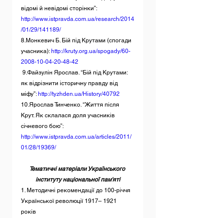
відомі й невідомі сторінки”: 
http://www.istpravda.com.ua/research/2014
/01/29/141189/
8.Монкевич Б. Бій під Крутами (спогади 
учасника): 
http://kruty.org.ua/spogady/60-
2008-10-04-20-48-42
 9.Файзулін Ярослав. “Бій під Крутами: 
як відрізнити історичну правду від 
міфу”: 
http://tyzhden.ua/History/40792
10.Ярослав Тинченко. “Життя після 
Крут. Як склалася доля учасників 
січневого бою”: 
http://www.istpravda.com.ua/articles/2011/
01/28/19369/
Тематичні матеріали Українського 
інституту національної пам'яті
1. Методичні рекомендації до 100-річчя 
Української революції 1917– 1921 
років 