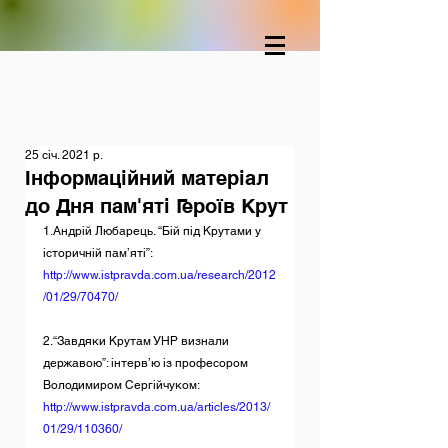
25 січ. 2021 р.
Інформаційний матеріал
до Дня пам'яті Героїв Крут
1.Андрій Любарець. “Бій під Крутами у 
історичній пам’яті”: 
http://www.istpravda.com.ua/research/2012
/01/29/70470/
2.“Завдяки Крутам УНР визнали 
державою”: інтерв’ю із професором 
Володимиром Сергійчуком: 
http://www.istpravda.com.ua/articles/2013/
01/29/110360/