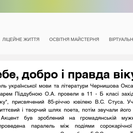
ЛІЦЕЙНЕ ЖИТТЯ
ОСВІТНЯ МАЙСТЕРНЯ
ВІРТУАЛЬ
ебе, добро і правда вік
карем Піддубною О.А. провели в 11 - Б класі захід 
ку", присвячений 85-річчю ювілею В.С. Стуса. Уч
ттєвий і творчий шлях поета, потім звучали його по
 Акцент був зроблений на громадянській мужн
проведена паралель між подіями сорокарічної