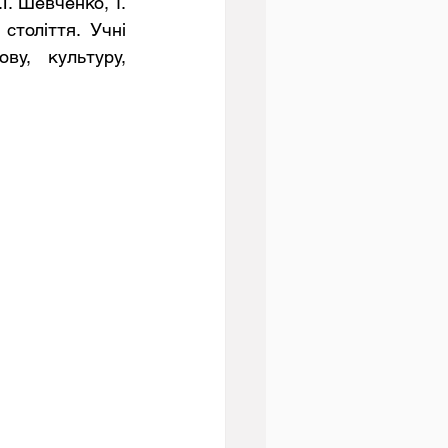
. Шевченко, І. 
толіття. Учні 
у, культуру, 