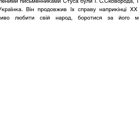
еними письменниками Стуса були Г. С.Сковорода, Т.Г
країнка. Він продовжив їх справу наприкінці ХХ с
иво любити свій народ, боротися за його мов