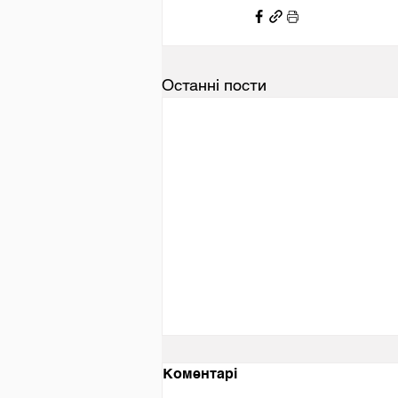
Останні пости
День вшанування пам’яті
Коментарі
Захисників та Захисниць