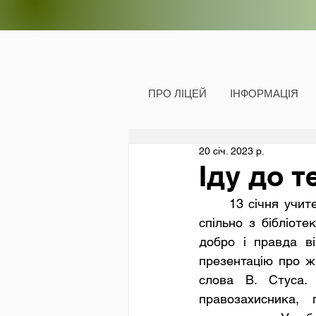
ПРО ЛІЦЕЙ
ІНФОРМАЦІЯ
20 січ. 2023 р.
Іду до т
	13 січня учитель української мови та літератури Чернишова Оксана Анатоліївна 
спільно з бібліоте
добро і правда ві
презентацію про жи
слова В. Стуса.
правозахисника, 