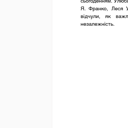
сьогоденням. Улюбл
Я. Франко, Леся У
відчули, як важл
незалежність.