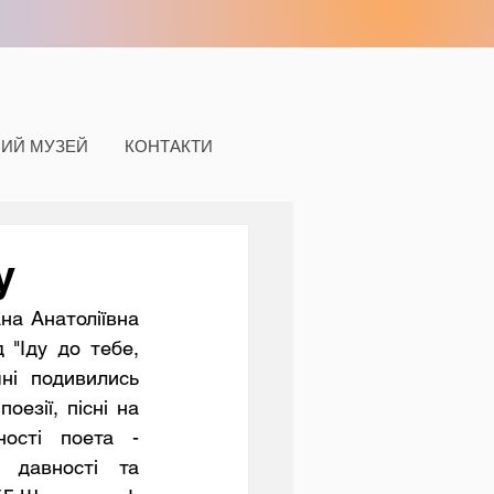
НИЙ МУЗЕЙ
КОНТАКТИ
у
"Іду до тебе, 
ні подивились 
езії, пісні на 
ості поета - 
 давності та 