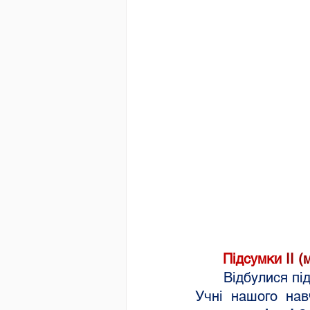
	Підсумки 
ІІ 
	Відбулися підсумки ІІ (міського) етапу Всеукраїнських учнівських олімпіад. 
Учні нашого нав