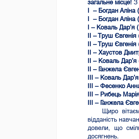
загальне місце!
 З
І  – Богдан Аліна
І  – Богдан Аліна
І – Коваль Дар’я 
ІІ – Труш Євгенія
ІІ – Труш Євгенія
ІІ – Хаустов Дмит
ІІ – Коваль Дар’я
ІІ – Ганжела Євге
ІІІ – Коваль Дар’
ІІІ – Фесенко Анн
ІІІ – Рибець Марі
ІІІ – Ганжела Євг
	Щиро вітаємо вас із блискучими результатами! Ваша наполегливість, 
відданість навча
довели, що сміл
досягнень.