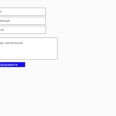
анському ліцеї №4
ідправити