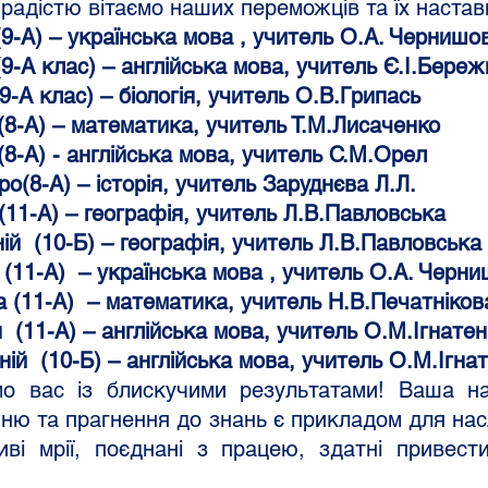
 радістю вітаємо наших переможців та їх наставн
 (9-А) – українська мова , учитель О.А. Чернишо
 (9-А клас) – англійська мова, учитель Є.І.Бере
(9-А клас) – біологія, учитель О.В.Грипась
 (8-А) – математика, учитель Т.М.Лисаченко
 (8-А) - англійська мова, учитель С.М.Орел
ро(8-А) – історія, учитель Заруднєва Л.Л.
 (11-А) – географія, учитель Л.В.Павловська
ній  (10-Б) – географія, учитель Л.В.Павловська
я (11-А)  – українська мова , учитель О.А. Черн
а (11-А)  – математика, учитель Н.В.Печатніков
я  (11-А) – англійська мова, учитель О.М.Ігнате
еній  (10-Б) – англійська мова, учитель О.М.Ігна
нню та прагнення до знань є прикладом для насл
иві мрії, поєднані з працею, здатні привест