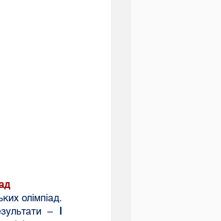
іад
езультати – 
І 