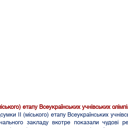
(міського) етапу Всеукраїнських учнівських олімп
чального закладу вкотре показали чудові р