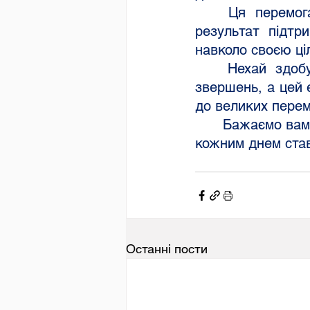
	Ця перемога — не лише свідчення ваших особистих талантів, а й 
результат підтри
навколо своєю ці
	Нехай здобуті знання та досвід стануть міцною основою для нових 
звершень, а цей 
до великих перем
	Бажаємо вам не зупинятися на досягнутому, відкривати нові горизонти і з 
кожним днем ста
Останні пости