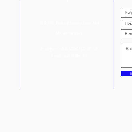
фестивалю «Код Нації»
Лим
© 2018. Лиманський ліцей №4.
Ми на зв'язку
Телефон: +3 8(06261) 6-37-92
Email:
scl4@ukr.net
В
ній"