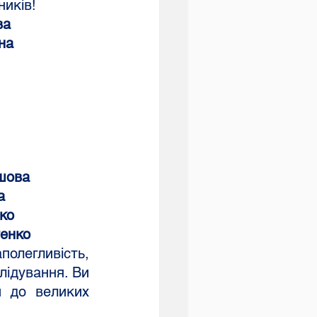
иків! 
ва
жна
ишова
а
нко
тенко
ідування. Ви 
и до великих 