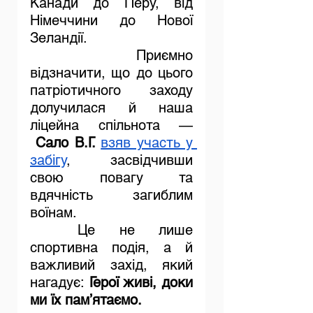
Канади до Перу, від 
Німеччини до Нової 
Зеландії.
	Приємно 
відзначити, що до цього 
патріотичного заходу 
долучилася й наша 
ліцейна спільнота — 
 Сало В.Г. 
взяв участь у 
забігу
, засвідчивши 
свою повагу та 
вдячність загиблим 
воїнам.
	Це не лише 
спортивна подія, а й 
важливий захід, який 
нагадує: 
Герої живі, доки 
ми їх пам’ятаємо.