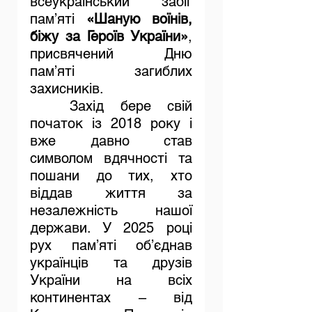
всеукраїнський забіг 
пам’яті 
«Шаную воїнів, 
біжу за Героїв України»
, 
присвячений Дню 
пам’яті загиблих 
захисників.
	Захід бере свій 
початок із 2018 року і 
вже давно став 
символом вдячності та 
пошани до тих, хто 
віддав життя за 
незалежність нашої 
держави. У 2025 році 
рух пам’яті об’єднав 
українців та друзів 
України на всіх 
континентах – від 