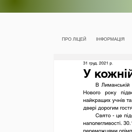
ПРО ЛІЦЕЙ
ІНФОРМАЦІЯ
31 груд. 2021 р.
У кожні
     В Лиманській ЗОШ № 4 стало доброю традицією перед найчарівнішим святом 
Нового року підв
найкращих учнів та 
двері дорогим гостя
       Свято - це підсумок  праці, яка вже приносить плоди пізнання, розуму, терпіння і 
наполегливості. 30
переможцями олімпі