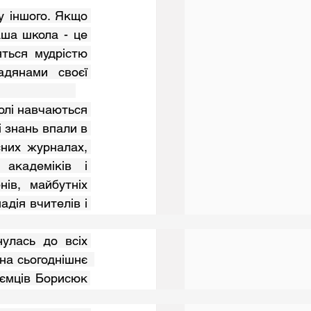
аша школа - це 
ться мудрістю 
дянами своєї 
                     
 знань впали в 
них журналах, 
академіків і 
нів, майбутніх 
дія вчителів і 
ів на те, що Україна відродиться і розправить свої могутні крила.                                                                          
а сьогоднішнє  
ємців Борисюк 
упника О. та випускника школи, відомого футболіста Гришина В.                                                                              