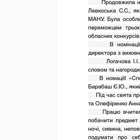
       Продовжила низку  привітань заступник директора з навчально-виховної роботи 
Левкоська С.С., як
МАНУ. Була особли
переможцем трьох 
обласних конкурсів.          
      В номінації «Краєзнавець року» учні отримали подарунки від заступника 
директора з виховно
       Логачова І.І., заступник директора з виховної роботи звернулася з вітальним 
словом та нагородила  у
    В номаціїї «Спортсмен року» до присутніх вернувся учитель фізичної культури 
Барабаш Є.Ю., який на
     Під час свята продемонстрували  свої таланти Макаров Олександр, учень 6-А класу 
та Олефіренко Анна,учениця
     Працю вчителя ні з чим не порівняти, вчителеві треба працювати роки, щоб 
побачити предмет 
ночі, сивина, непов
подумати про се