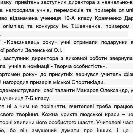
а нагородила учнів, переможців та призерів олімпіа
во відзначена учениця 10-А класу Кравченко Дар’
олімпіад та конкурсу ім. Т.Шевченка, призером м
                                                                            
ї роботи Зеленської О.І.  
чнів в номінації «Творча особистість».                        
городив призерів міської Спортикіади.                    
 7-Б класу.                                                           
свого творіння. Кожна крихта людської краси – це 
торні хвилини його особистого щастя. Учителеві част
бе, бо він змушений думати про інших, і це 