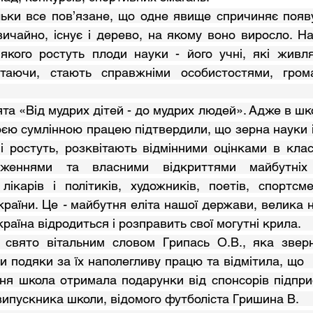
звичайно, існує і дерево, на якому воно виросло. Н
 якого ростуть плоди науки - його учні, які живля
стаючи, стають справжніми особистостями, грома
                                                                                     
воєю сумлінною працею підтвердили, що зерна науки і
і ростуть, розквітають відмінними оцінками в клас
дженнями та власними відкриттями майбутніх 
 лікарів і політиків, художників, поетів, спортсме
країни. Це
 - 
майбутня еліта нашої держави, велика на
батьк
и подяки за їх наполегливу працю та відмітила, що  н
ння школа отримала подарунки від спонсорів підпри
А., Кр