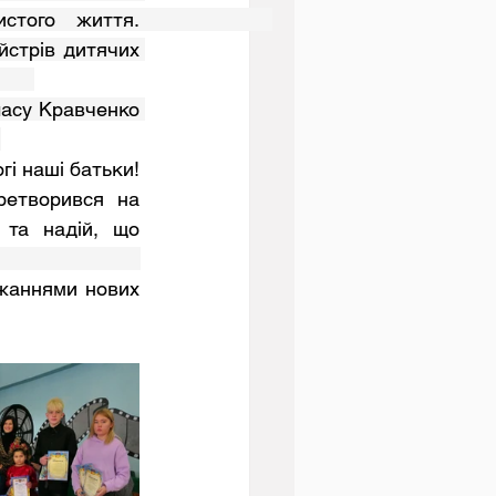
                 
йстрів дитячих 
     
 
етворився на 
та надій, що 