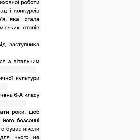
д і конкурсів 
я, яка  стала 
іських етапів 
                 
    
              
його безсонні 
о буває ніколи 
для нього не 