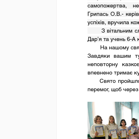
самопожертва, не покі
Грипась О.В.- кері
успіхів, вручила кожному п
       З вітальним словом до всіх присутніх звернулися учениця 10-А класу Кравченко 
Дар’я та учень 6-А клас
        На нашому святі ми говоримо слова безмежної вдячності, Вам дорогі наші батьки! 
Завдяки вашим ту
неповторну казко
впевнено тримає ку
      Свято пройшло в доброзичливій, невимушеній  атмосфері, з побажаннями нових 
перемог, щоб через 