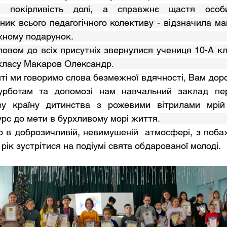
рливість долі, а справжнє щастя особистого життя.       
вник всього педагогічного колективу - відзначила ма
одарунок.                                                              
у Макаров Олександр.                                            
рботам та допомозі нам навчальний заклад пер
ву країну дитинства з рожевими вітрилами мрій 
рс до мети в бурхливому морі життя.
рік зустрітися на подіумі свята обдарованої молоді.