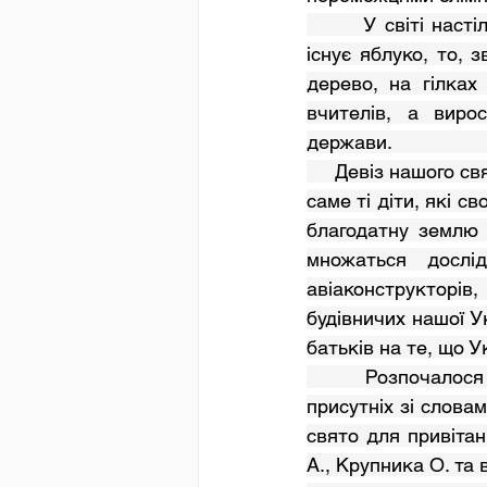
       У світі настільки все пов’язане, що одне явище спричиняє появу іншого. Якщо 
існує яблуко, то, 
дерево, на гілках
вчителів, а виро
держави.                       
     Девіз нашого свята «Від мудрих дітей - до мудрих людей». Адже в школі навчаються 
саме ті діти, які с
благодатну землю 
множаться дослі
авіаконструкторів,
будівничих нашої У
     Розпочалося свято вітальним словом Грипась О.В., яка звернулась до всіх 
присутніх зі словам
свято для привіта