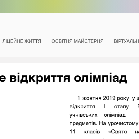
ЛІЦЕЙНЕ ЖИТТЯ
ОСВІТНЯ МАЙСТЕРНЯ
ВІРТУАЛЬ
е відкриття олімпіад
     1 жовтня 2019 року  у школі відбулося 
відкриття І етапу Все
учнівських олімпіад  
предметів. На урочистому 
11 класів «Свято н