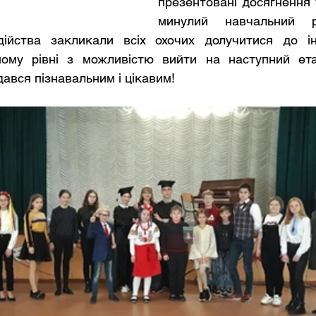
презентовані досягнення 
минулий навчальний рі
дійства закликали всіх охочих долучитися до ін
ому рівні з можливістю вийти на наступний етап
дався пізнавальним і цікавим! 