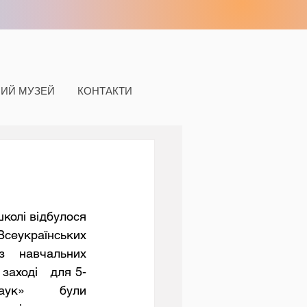
НИЙ МУЗЕЙ
КОНТАКТИ
українських 
з навчальних 
заході   для 5-
аук»  були 