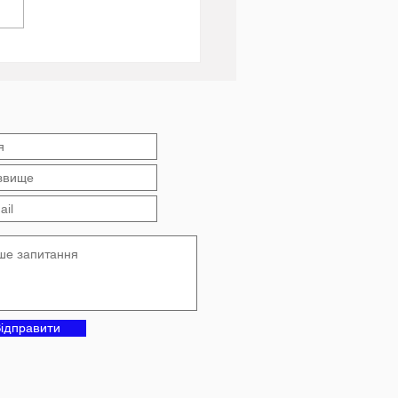
мога стійкості та
ь: підсумки 2025-2026
чального року в
анському ліцеї №4
ідправити