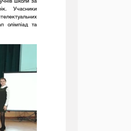
учнів школи за 
к. Учасники 
телектуальних 
 олімпіад та 