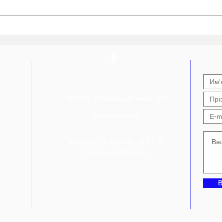
Всеукраїнське тестування
Пере
до 30-ї річниці ухвалення
знан
Конституції України від
нав
фестивалю «Код Нації»
Лим
© 2018. Лиманський ліцей №4.
Ми на зв'язку
Телефон: +3 8(06261) 6-37-92
Email:
scl4@ukr.net
В