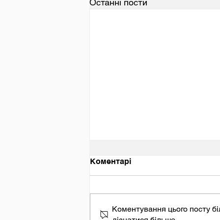
Останні пости
День вшанування пам’яті
Коментарі
Захисників та Захисниць
України, учасників
добровольчих формувань
та цивільних осіб, які
були страчені, закатовані
Коментування цього посту бі
або загинули у полоні.
дізнатися більше.