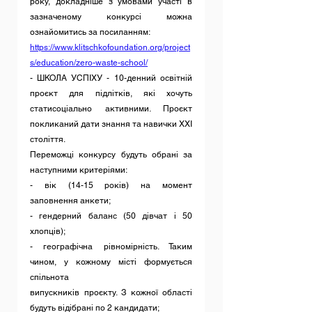
року, докладніше з умовами участі в 
зазначеному конкурсі можна 
ознайомитись за посиланням:
https://www.klitschkofoundation.org/project
s/education/zero-waste-school/
- ШКОЛА УСПІХУ - 10-денний освітній 
проєкт для підлітків, які хочуть 
статисоціально активними. Проєкт 
покликаний дати знання та навички XXI 
століття.
Переможці конкурсу будуть обрані за 
наступними критеріями:
- вік (14-15 років) на момент 
заповнення анкети;
- гендерний баланс (50 дівчат і 50 
хлопців);
- географічна рівномірність. Таким 
чином, у кожному місті формується 
спільнота
випускників проєкту. З кожної області 
будуть відібрані по 2 кандидати;