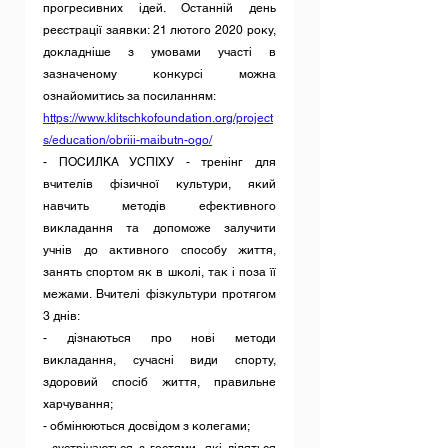
прогресивних ідей. Останній день 
реєстрації заявки: 21 лютого 2020 року, 
докладніше з умовами участі в 
зазначеному конкурсі можна 
ознайомитись за посиланням:
https://www.klitschkofoundation.org/project
s/education/obriii-maibutn-ogo/
- ПОСИЛКА УСПІХУ - тренінг для 
вчителів фізичної культури, який 
навчить методів ефективного 
викладання та допоможе залучити 
учнів до активного способу життя, 
занять спортом як в школі, так і поза її 
межами. Вчителі фізкультури протягом 
3 днів:
- дізнаються про нові методи 
викладання, сучасні види спорту, 
здоровий спосіб життя, правильне 
харчування;
- обмінюються досвідом з колегами;