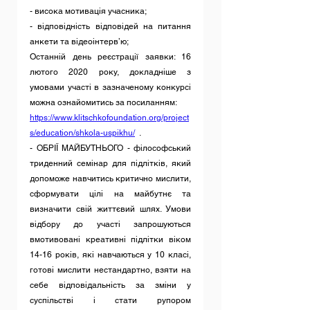
- висока мотивація учасника;
- відповідність відповідей на питання 
анкети та відеоінтерв’ю;
Останній день реєстрації заявки: 16 
лютого 2020 року, докладніше з 
умовами участі в зазначеному конкурсі 
можна ознайомитись за посиланням:
https://www.klitschkofoundation.org/project
s/education/shkola-uspikhu/
  .
- ОБРІЇ МАЙБУТНЬОГО - філософський 
триденний семінар для підлітків, який 
допоможе навчитись критично мислити, 
сформувати цілі на майбутнє та 
визначити свій життєвий шлях. Умови 
відбору до участі запрошуються 
вмотивовані креативні підлітки віком 
14-16 років, які навчаються у 10 класі, 
готові мислити нестандартно, взяти на 
себе відповідальність за зміни у 
суспільстві і стати рупором 