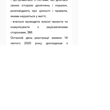
- зустрічаються з гостями, які діляться 
своєю історією досягнень і поразок, 
розповідають про цінності і правила, 
якими керуються у житті;
- вчаться проводити власні проєкти та 
комунікувати з зацікавленими 
сторонами, ЗМІ. 
Останній день реєстрації заявки: 16 
лютого 2020 року, докладніше з 
умовами участі в зазначеному конкурсі 
можна ознайомитись за посиланням:
https://www.klitschkofoundation.org/project
s/sport/posilka-uspikhu/
Дивитися всі
Останні пости