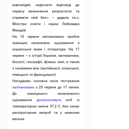
відповідей, надіслати відповіді до 
сервісу визначення результатів та 
отримати свій бал», – додала т.в.о. 
Міністра освіти і науки Любомира 
Мандзій. 
На 15 червня заплановано пробне 
зовнішнє незалежне оцінювання з 
української мови і літератури. На 17 
червня – з історії України, математики, 
біології, географії, фізики, хімії, а також 
з іноземних мов (англійської, іспанської, 
німецької та французької).
Нагадаємо, основна сесія тестування 
запланована
 з 25 червня до 17 липня. 
До зовнішнього незалежного 
оцінювання 
допускатимуть
 осіб із 
температурою нижче 37,2 С, без ознак 
респіраторних хвороб та у захисних 
масках.