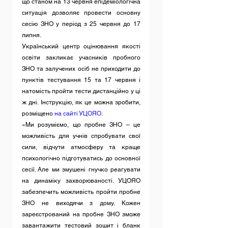
що станом на 13 червня епідеміологічна 
ситуація дозволяє провести основну 
сесію ЗНО у період з 25 червня до 17 
липня.
Український центр оцінювання якості 
освіти закликає учасників пробного 
ЗНО та залучених осіб не приходити до 
пунктів тестування 15 та 17 червня і 
натомість пройти тести дистанційно у ці 
ж дні. Інструкцію, як це можна зробити, 
розміщено 
на сайті УЦОЯО.
«Ми розуміємо, що пробне ЗНО – це 
можливість для учнів спробувати свої 
сили, відчути атмосферу та краще 
психологічно підготуватись до основної 
сесії. Але ми змушені гнучко реагувати 
на динаміку захворюваності. УЦОЯО 
забезпечить можливість пройти пробне 
ЗНО не виходячи з дому. Кожен 
зареєстрований на пробне ЗНО зможе 
завантажити тестовий зошит і бланк 