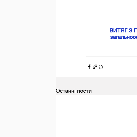
ВИТЯГ З П
загальноос
Останні пости