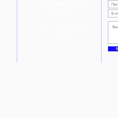
© 2018. Лиманський ліцей №4.
Ми на зв'язку
Телефон: +3 8(06261) 6-37-92
Email:
scl4@ukr.net
В
ній"