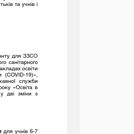
ків та учнів і 
о санітарного 
акладах освіти 
 (COVID-19)», 
авної служби 
року «Освіта в 
у дві зміни з 
и
 для учнів 6-7  