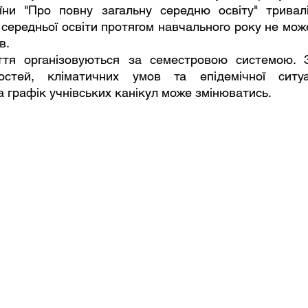
їни "Про повну загальну середню освіту" тривалі
 середньої освіти протягом навчального року не мож
в.
остей, кліматичних умов та епідемічної ситуац
а графік учнівських канікул може змінюватись.