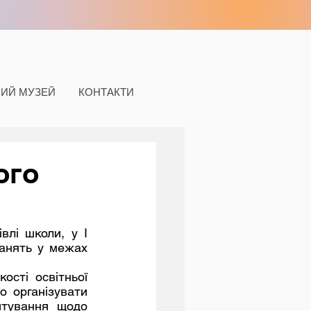
НИЙ МУЗЕЙ
КОНТАКТИ
ого
анять у межах 
сті освітньої 
 організувати 
итування щодо 