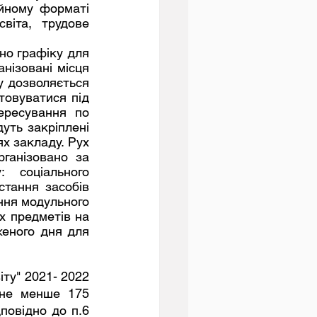
йному форматі 
віта, трудове 
нізовані місця 
 дозволяється 
овуватися під 
ресування по 
ть закріплені 
х закладу. Рух 
ганізовано за 
 соціального 
тання засобів  
ння модульного 
 предметів на 
еного дня для 
не менше 175 
повідно до п.6 