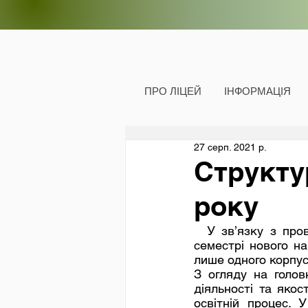
ПРО ЛІЦЕЙ
ІНФОРМАЦІЯ
27 серп. 2021 р.
Структу
року
  У зв’язку з проведенням ремонтних робіт з термомодернізації будівлі школи, у І 
семестрі нового н
лише одного корпусу
З огляду на голов
діяльності та якос
освітній процес. 