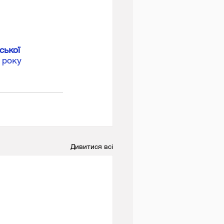
ької  
 року 
Дивитися всі