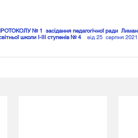
РОТОКОЛУ № 1  засідання педагогічної ради  Лиманс
вітньої школи І-ІІІ ступенів № 4 
   від 25  серпня 2021