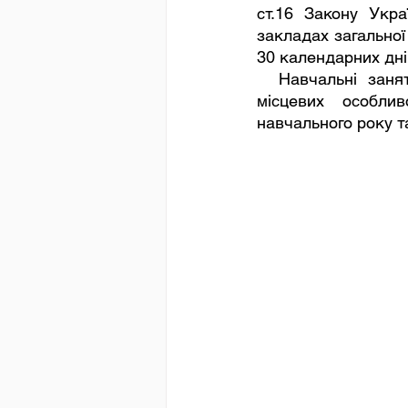
ст.16 Закону Укра
закладах загальної
30 календарних дні
  Навчальні заняття організовуються за семестровою системою. З урахуванням 
місцевих особлив
навчального року т