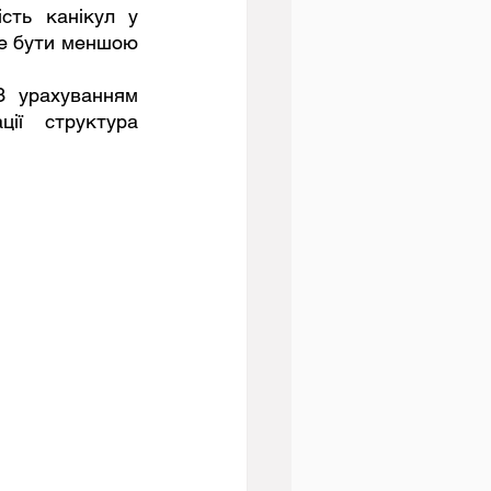
сть канікул у 
е бути меншою 
ії структура 