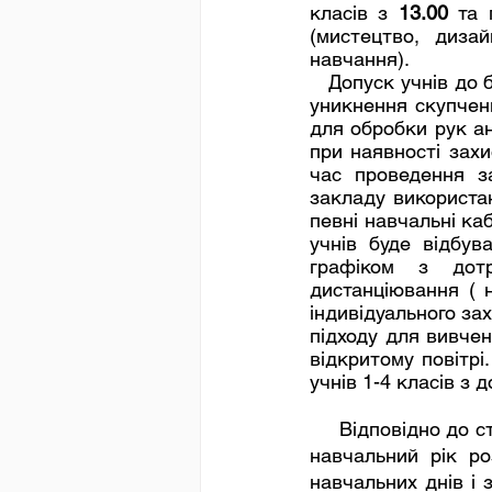
класів з 
13.00
 та 
(мистецтво, дизай
навчання). 
   Допуск учнів до будівлі школи буде здійснюватися через 2 входи, згідно графіку для 
уникнення скупченн
для обробки рук а
при наявності захи
час проведення з
закладу використан
певні навчальні каб
учнів буде відбув
графіком з дотр
дистанціювання ( н
індивідуального за
підходу для вивчен
відкритому повітрі
учнів 1-4 класів з 
     Відповідно до ст.10 Закону України "Про повну загальну середню освіту" 2021- 2022 
навчальний рік ро
навчальних днів і з