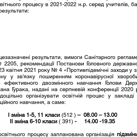
ітнього процесу в 2021-2022 н.р. серед учителів, бать
результати:
№ 2205, рекомендації Постанови Головного державног
23 квітня 2021 року № 4 «Протиепідемічні заходи у з
ну у зв'язку поширенням коронавірусної хвороби
о ефективного двозмінного навчання Голови Держ
лана Гурака, надані на серпневій конференції 2020 
доцільно організувати освітній процес у закладі 
ійного навчання, а саме:
І зміна 1-5, 11 класи 
(512 )
 –  08.00 – 13.00
ІІ зміна 6-10 класи 
( 391)
 -     14.00 -19.35
ії освітнього процесу запланована організація 
підзмін