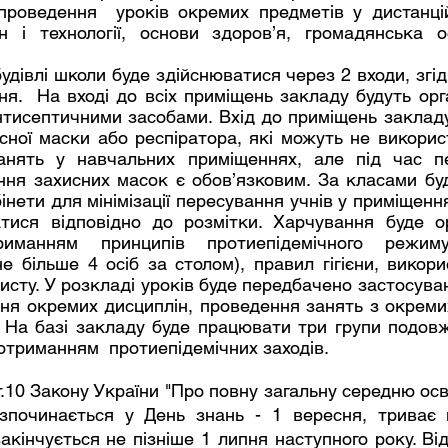
проведення  уроків окремих предметів у дистанці
н і технології, основи здоров’я, громадянська ос
я.  На вході до всіх приміщень закладу будуть орга
нтисептичними засобами. Вхід до приміщень закладу
сної маски або респіратора, які можуть не використ
анять у навчальних приміщеннях, але під час пе
ня захисних масок є обов’язковим. За класами буду
інети для мінімізації пересування учнів у приміщення
атися відповідно до розмітки. Харчування буде ор
иманням принципів протиепідемічного режиму:
е більше 4 осіб за столом), правил гігієни, викорис
хисту. У розкладі уроків буде передбачено застосува
ня окремих дисциплін, проведення занять з окремих
. На базі закладу буде працювати три групи подовж
дотриманням  протиепідемічних заходів.
зпочинається у День знань - 1 вересня, триває 
акінчується не пізніше 1 липня наступного року. Від