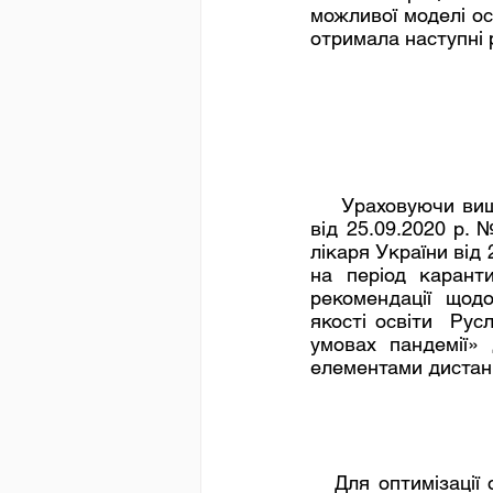
можливої моделі осв
отримала наступні 
    Ураховуючи вищезазначені результати, вимоги Санітарного регламенту для ЗЗСО 
від 25.09.2020 р. 
лікаря України від 
на період каранти
рекомендації щод
якості освіти  Рус
умовах пандемії» 
елементами дистанц
   Для оптимізац