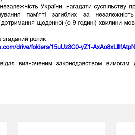
незалежність України, нагадати суспільству пр
ування пам'яті загиблих за незалежність
 дотримання щоденної (о 9 годині) хвилини мовч
а згаданий ролик
gle.com/drive/folders/15uUz3C0-yZ1-AxAo8xLlllfAt