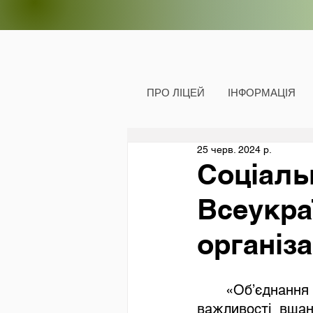
ПРО ЛІЦЕЙ
ІНФОРМАЦІЯ
25 черв. 2024 р.
Соціаль
Всеукра
організа
	«Об’єднання матерів і дружин Захисників України» з метою підкреслення 
важливості вшан