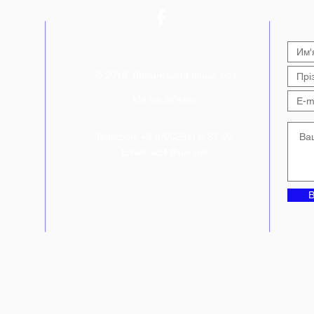
Конституції України від
нав
фестивалю «Код Нації»
Лим
© 2018. Лиманський ліцей №4.
Ми на зв'язку
Телефон: +3 8(06261) 6-37-92
Email:
scl4@ukr.net
В
ній"