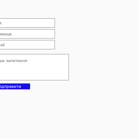
чального року в
анському ліцеї №4
ідправити