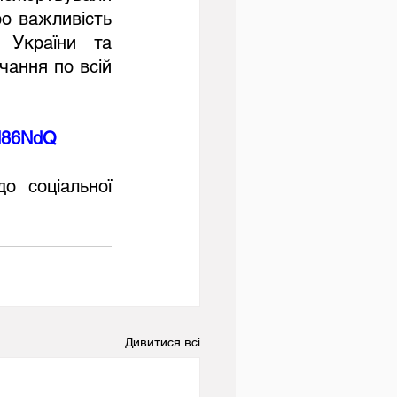
о важливість 
 України та 
ання по всій 
pN86NdQ
Дивитися всі