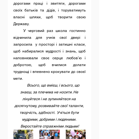
дорогами праці і звитяги, дорогами 
своїх батьків та дідів, і торуватимуть 
власні шляхи, щоб творити свою 
Державу.
    У черговий раз школа гостинно 
відчинила для учнів свої двері і 
запросила  у просторі і затишні класи, 
щоб набиралися мудрості і знань, щоб 
наповнювали своє серце любов’ю і 
добротою, щоб вчилися долати 
труднощі і впевнено крокувати до своєї 
мети.
 Всього, що вмієш, і всього, що 
знаєш, за плечима не носити. Не 
лінуйтеся і не зупиняйтеся на 
досягнутому, розвивайте свої таланти, 
творчість, здібності.  Учіться бути 
мудрими, добрими і людяними. 
Виростайте справжніми людьми!