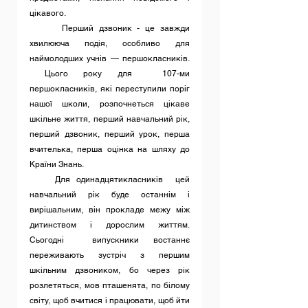
цікавого.
      Перший дзвоник - це завжди 
хвилююча подія, особливо для 
наймолодших учнів — першокласників. 
 Цього року для  107-ми 
першокласників, які переступили поріг 
нашої школи, розпочнеться цікаве 
шкільне життя, перший навчальний рік, 
перший дзвоник, перший урок, перша 
вчителька, перша оцінка на шляху до 
Країни Знань.
    Для одинадцятикласників  цей 
навчальний рік буде останнім і 
вирішальним, він прокладе межу між 
дитинством і дорослим життям. 
Сьогодні  випускники востаннє 
переживають зустріч з першим 
шкільним дзвоником, бо через рік 
розлетяться, мов пташенята, по білому 
світу, щоб вчитися і працювати, щоб йти 