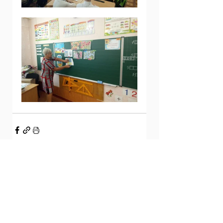
Дивитися всі
Останні пости