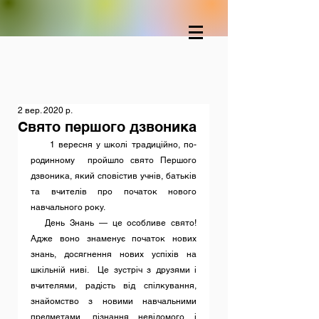
2 вер. 2020 р.
Свято першого дзвоника
     1 вересня у школі традиційно, по-
родинному  пройшло свято Першого  
дзвоника, який сповістив учнів, батьків 
та вчителів про початок нового 
навчального року.            
   День Знань — це особливе свято! 
Адже воно знаменує початок нових 
знань, досягнення нових успіхів на 
шкільній ниві.  Це зустріч з друзями і 
вчителями, радість від спілкування, 
знайомство з новими навчальними 
предметами, пізнання невідомого і 