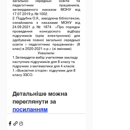
загальної середньої освіти та 
педагогічних працівників, 
затвердженого наказом МОНУ від 
17.07.2019 р. № 1002.
2. Піддубна О.А., завідуюча бібліотекою, 
ознайомила з наказами МОНУ від 
24.09.2021 р. № 1874  «Про порядок 
проведення конкурсного відбору 
підручників (крім електронних) для 
здобувачів повної загальної середньої 
освіти і педагогічних працівників» (8 
клас) в 2020-2021 н.р.» (зі змінами).
Ухвалили:
1.Затвердити вибір учителями закладу 
наступних підручників для 8 класу та 
підручник з математики для 4 класів:
1.«Всесвітня історія» підручник для 8 
класу ЗЗСО.
Детальніше можна 
переглянути за 
посиланням