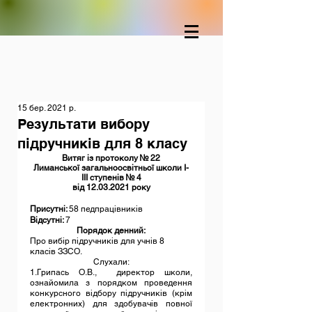
15 бер. 2021 р.
Результати вибору
підручників для 8 класу
Витяг із протоколу № 22
Лиманської загальноосвітньої школи І-
ІІІ ступенів № 4
від 12.03.2021 року
Присутні: 
58 педпрацівників
Відсутні: 
7
Порядок денний:
Про вибір підручників для учнів 8 
класів ЗЗСО.
Слухали:
1.Грипась О.В.,  директор школи, 
ознайомила з порядком проведення 
конкурсного відбору підручників (крім 
електронних) для здобувачів повної 