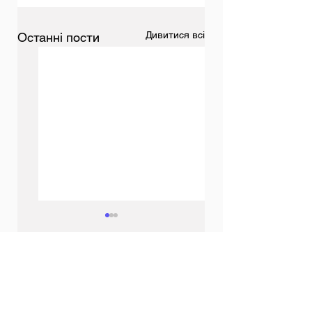
Дивитися всі
Останні пости
Коментарі
Всеукраїнське
Перемога