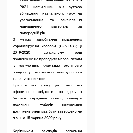
тематичного планування на 2020-
2021 навчальний рік суттєве 
збільшення навчального часу на 
узагальнення та закріплення 
навчального матеріалу за 
попередній рік.
З метою запобігання поширенню 
коронавірусної хвороби (COVID-
19
) у 
2019/2020 навчальному році 
пропонуємо не проводити масові заходи 
із залученням учасників освітнього 
процесу, у тому числі останні дзвоники 
та випускні вечори.
Привертаємо увагу до того, що 
оформлення свідоцтв про здобуття 
базової середньої освіти, свідоцтв 
досягнень, табелів навчальних 
досягнень учнів має бути завершено не 
пізніше 15 червня 2020 року.
Керівникам закладів загальної 