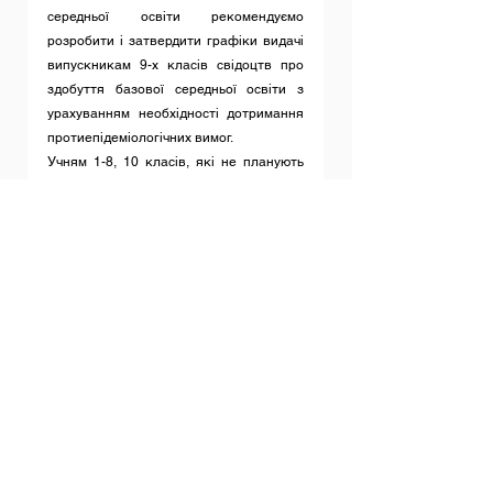
середньої освіти рекомендуємо 
розробити і затвердити графіки видачі 
випускникам 9-х класів свідоцтв про 
здобуття базової середньої освіти з 
урахуванням необхідності дотримання 
протиепідеміологічних вимог.
Учням 1-8, 10 класів, які не планують 
навчатися в іншому закладі освіти, 
доречно надіслати копії відповідних 
документів електронною поштою або в 
інший спосіб, з подальшим врученням 
оригіналу документа у вересні 2020-
2021 навчального року.
Лист Міністерства освіти і науки 
України від 16 квітня 2020 р. №1/9-213 
«Щодо проведення підсумкового 
оцінювання та організованого 
завершення 2019-2020 навчального 
року»