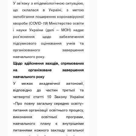
У зв’язку з епідеміологічною ситуацією, 
що склалася в Україні, з метою 
запобігання поширенню коронавірусної 
хвороби (COVID-
19
) Міністерство освіти 
і науки України (далі – МОН) надає 
роз’яснення щодо забезпечення 
підсумкового оцінювання учнів та 
організованого завершення 
навчального року.
Щодо здійснення заходів, спрямованих 
на організоване завершення 
навчального року
У межах академічної автономії, 
відповідно до частин третьої та 
четвертої статті 10 Закону України 
«Про повну загальну середню освіту» 
питання організації освітнього процесу, 
виконання освітньої програми, 
навчального плану є внутрішніми 
питаннями кожного закладу загальної 