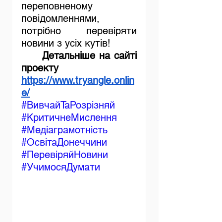
переповненому 
повідомленнями, 
потрібно перевіряти 
новини з усіх кутів!
	Детальніше на сайті 
проекту 
https://www.tryangle.onlin
e/
#ВивчайТаРозрізняй
#КритичнеМислення
#Медіаграмотність
#ОсвітаДонеччини
#ПеревіряйНовини
#УчимосяДумати