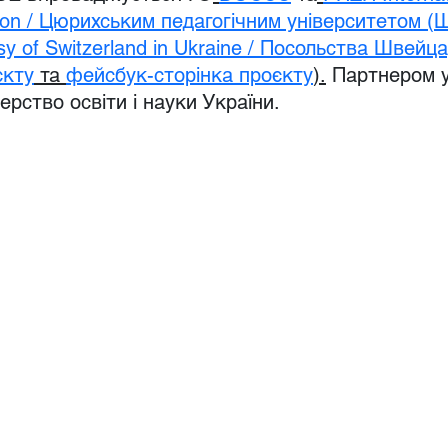
tion / Цюрихським педагогічним університетом (
 of Switzerland in Ukraine / Посольства Швейцар
єкту
 та
фейсбук-сторінка проєкту
).
 Партнером у 
терство освіти і науки України.