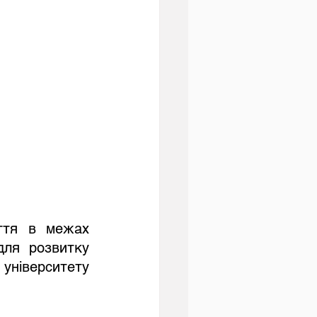
ля розвитку 
ніверситету 