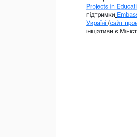
Projects in Educa
підтримки
Embassy
Україні
(
сайт про
ініціативи є Мініс