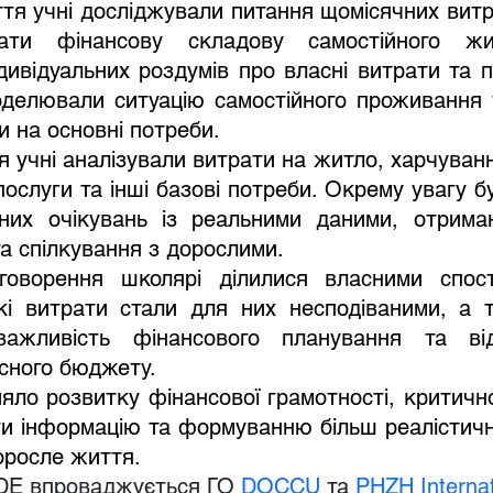
ати фінансову складову самостійного жит
дивідуальних роздумів про власні витрати та по
оделювали ситуацію самостійного проживання 
и на основні потреби.
послуги та інші базові потреби. Окрему увагу б
них очікувань із реальними даними, отриман
та спілкування з дорослими.
кі витрати стали для них несподіваними, а т
ажливість фінансового планування та відп
сного бюджету.
ти інформацію та формуванню більш реалістичн
оросле життя.
IDE впроваджується ГО
DOCCU
 та
PHZH Internat