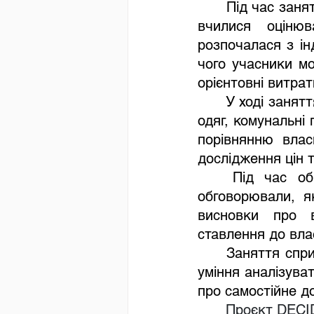
	Під час заняття учні досліджували питання щомісячних витрат людини та 
вчилися оцінюв
розпочалася з ін
чого учасники м
орієнтовні витрат
	У ході заняття учні аналізували витрати на житло, харчування, транспорт, 
одяг, комунальні 
порівнянню влас
дослідження цін 
	Під час обговорення школярі ділилися власними спостереженнями, 
обговорювали, я
висновки про в
ставлення до вла
	Заняття сприяло розвитку фінансової грамотності, критичного мислення, 
уміння аналізува
про самостійне д
	Проєкт DEC