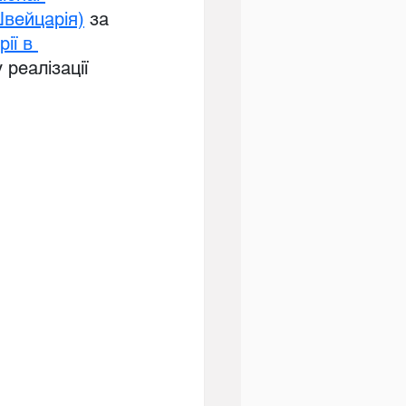
Швейцарія)
 за 
ії в 
реалізації 