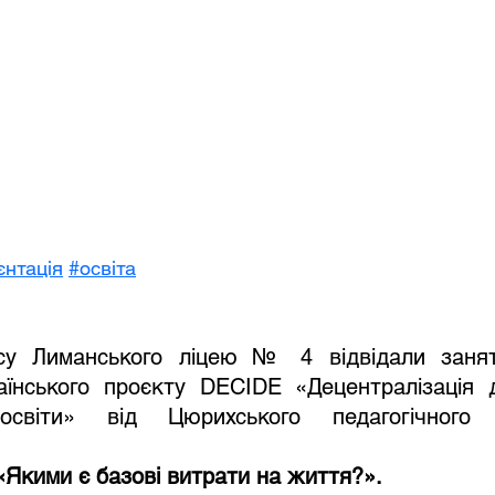
єнтація
#освіта
аїнського проєкту DECIDE «Децентралізація д
освіти» від Цюрихського педагогічного у
«Якими є базові витрати на життя?». 