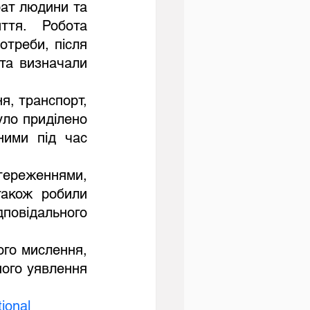
тя. Робота 
треби, після 
та визначали 
уло приділено 
ими під час 
акож робили 
овідального 
ого уявлення 
ional 