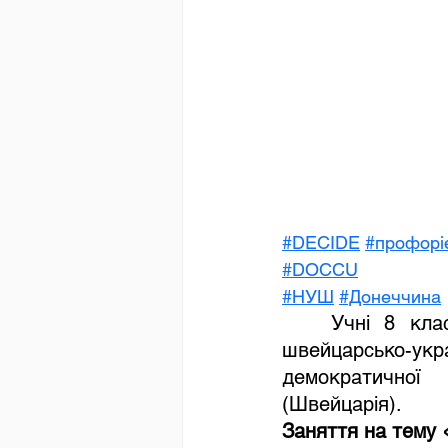
#DECIDE
#профорі
#DOCCU
#НУШ
#Донеччина
	Учні 8 класу Лиманського ліцею № 4 відвідали заняття в межах 
швейцарсько-укр
демократичної 
(Швейцарія). 
Заняття на тему 