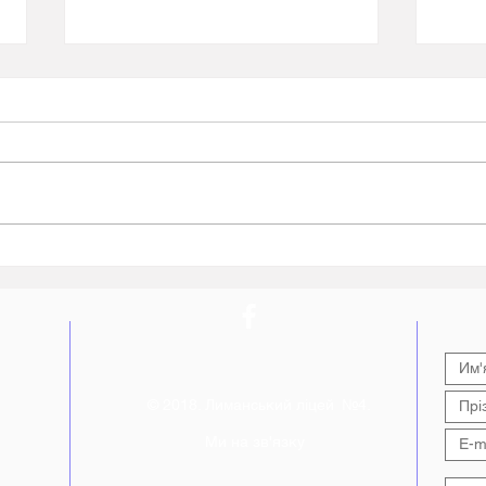
Всеукраїнське тестування
Пере
до 30-ї річниці ухвалення
знан
Конституції України від
нав
фестивалю «Код Нації»
Лим
© 2018. Лиманський ліцей №4.
Ми на зв'язку