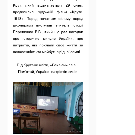
Крут, який відзначається 29 січня, 
продивились художній фільм «Крути. 
1918». Перед початком фільму перед 
школярами виступив вчитель історії 
Перевишко В.В., який ще раз нагадав 
про історичне минуле України, про 
патріотів, які поклали своє життя за 
незалежність та майбутнє рідної землі.
Під Крутами квіти, «Реквієм» слів…
Пам'ятай, Україно, патріотів-синів!