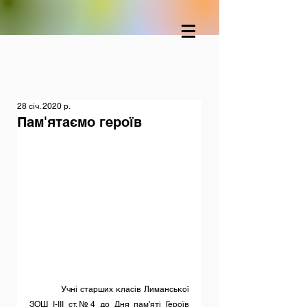
28 січ. 2020 р.
Пам'ятаємо героїв
           Учні старших класів Лиманської 
ЗОШ І-ІІІ ст.№4 до Дня пам'яті Героїв 