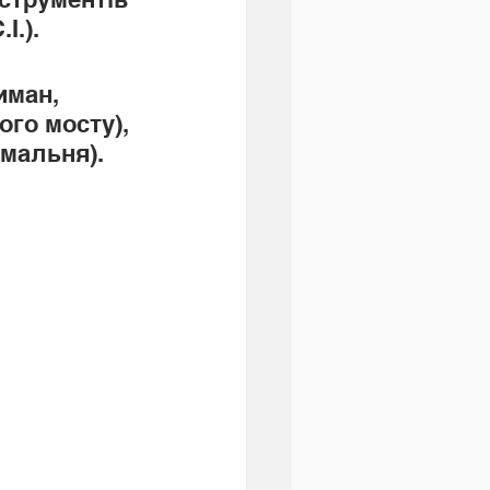
.). 
иман, 
ого мосту), 
мальня). 