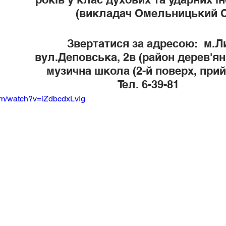
(викладач Омельницький С.І
Звертатися за адресою:  м.Л
вул.Деповська, 2в (район дерев'ян
музична школа (2-й поверх, прий
                              Тел. 6-39-81
om/watch?v=iZdbcdxLvIg