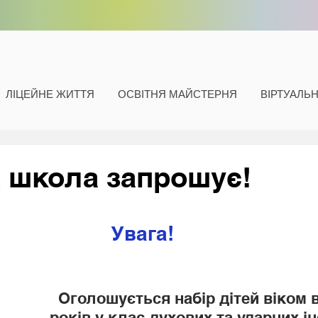
ЛІЦЕЙНЕ ЖИТТЯ
ОСВІТНЯ МАЙСТЕРНЯ
ВІРТУАЛЬ
 школа запрошує!
Увага! 
Оголошується набір дітей віком ві
років у клас духових та ударних і