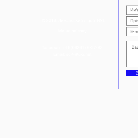
© 2018. Лиманський ліцей №4.
Ми на зв'язку
Телефон: +3 8(06261) 6-37-92
Email:
scl4@ukr.net
В
ній"