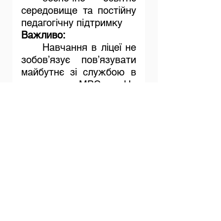
середовище та постійну 
педагогічну підтримку
Важливо:
	Навчання в ліцеї не 
зобов’язує пов’язувати 
майбутнє зі службою в 
органах МВС. Це 
можливість здобути 
якісну освіту, життєві 
навички та впевненість 
у собі.
	Інформація про ліцеї 
доступна за посиланням 
https://lyceum.mvs.gov.ua
/