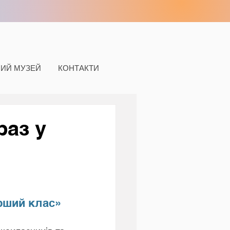
НИЙ МУЗЕЙ
КОНТАКТИ
раз у
рший клас»