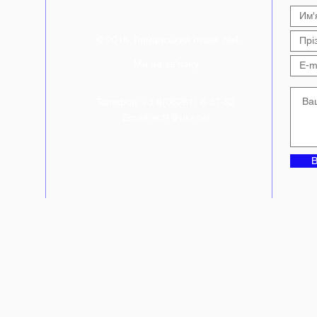
© 2018. Лиманський ліцей №4.
Ми на зв'язку
Телефон: +3 8(06261) 6-37-92
Email:
scl4@ukr.net
В
ній"