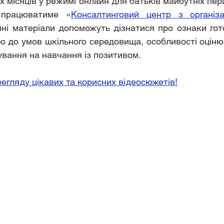
х місяців у режимі онлайн для батьків майбутніх пер
і працюватиме «
Консалтинговий центр з організац
йні матеріали допоможуть дізнатися про ознаки гото
ю до умов шкільного середовища, особливості оцінюв
вання на навчання із позитивом.
егляду цікавих та корисних відеосюжетів!