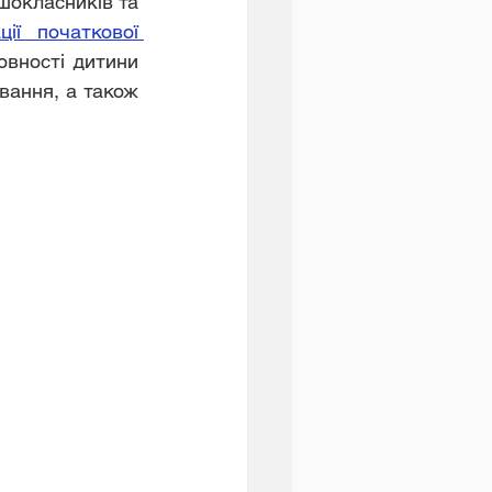
шокласників та 
ії початкової 
вності дитини 
ання, а також 