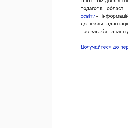
Протягом двох літні
педагогів област
освіти
». Інформаці
до школи, адаптаці
про засоби налашту
Долучайтеся до пер