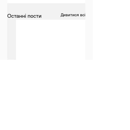
Дивитися всі
Останні пости
Коментарі
Всеукраїнське
Перемога