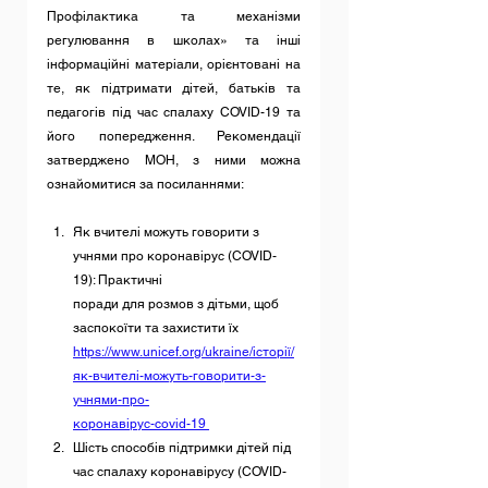
Профілактика та механізми 
регулювання в школах» та інші 
інформаційні матеріали, орієнтовані на 
те, як підтримати дітей, батьків та 
педагогів під час спалаху COVID-19 та 
його попередження. Рекомендації 
затверджено МОН, з ними можна 
ознайомитися за посиланнями:
Як вчителі можуть говорити з 
учнями про коронавірус (COVID-
19): Практичні
поради для розмов з дітьми, щоб 
заспокоїти та захистити їх 
https://www.unicef.org/ukraine/історії/
як-вчителі-можуть-говорити-з-
учнями-про-
коронавірус-covid-19 
Шість способів підтримки дітей під 
час спалаху коронавірусу (COVID-