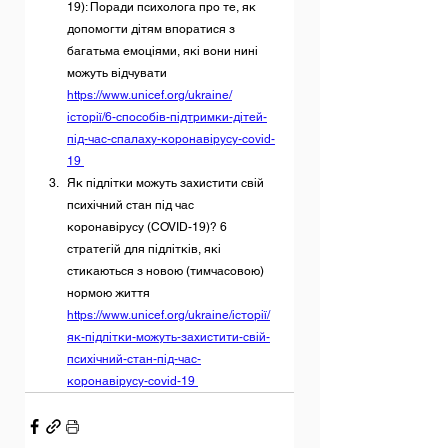
19): Поради психолога про те, як 
допомогти дітям впоратися з 
багатьма емоціями, які вони нині 
можуть відчувати  
https://www.unicef.org/ukraine/
історії/6-способів-підтримки-дітей-
під-час-спалаху-коронавірусу-covid-
19 
Як підлітки можуть захистити свій 
психічний стан під час 
коронавірусу (COVID-19)? 6 
стратегій для підлітків, які 
стикаються з новою (тимчасовою) 
нормою життя 
https://www.unicef.org/ukraine/історії/
як-підлітки-можуть-захистити-свій-
психічний-стан-під-час-
коронавірусу-covid-19 