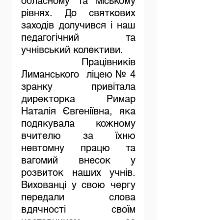
обласному та міському 
рівнях. До святкових 
заходів долучився і наш 
педагогічний та 
учнівський колективи.
Працівників 
Лиманського  ліцею № 4 
зранку привітала 
директорка Римар 
Наталія Євгеніївна, яка 
подякувала кожному 
вчителю за їхню 
невтомну працю та 
вагомий внесок у 
розвиток наших учнів. 
Вихованці у свою чергу 
передали слова 
вдячності своїм 