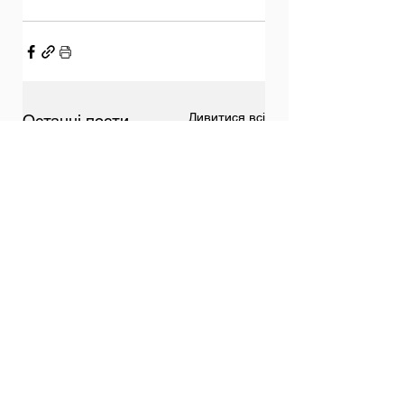
Дивитися всі
Останні пости