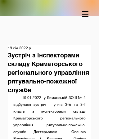
19 січ. 2022 р.
Зустріч з інспекторами
складу Краматорського
регіонального управління
рятувально-пожежної
служби
       19.01.2022  у Лиманській ЗОШ № 4 
відбулася зустріч   учнів 3-Б та 3-Г 
класів з інспекторами складу 
Краматорського регіонального 
управління рятувально-пожежної 
служби Дегтярьовою  Оленою 
Василівною і Каракуц  Дарією 