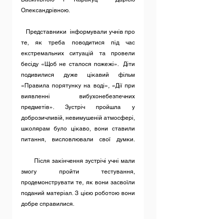
Олександрівною.								
   Представники  інформували учнів про 
те, як треба поводитися під час 
екстремальних ситуацій та провели 
бесіду «Щоб не сталося пожежі».  Діти 
подивилися дуже цікавий фільм 
«Правила порятунку на воді», «Дії при 
виявленні вибухонебезпечних 
предметів». Зустріч пройшла у 
доброзичливій, невимушеній атмосфері, 
школярам було цікаво, вони ставили 
питання, висловлювали свої думки.							
       Після закінчення зустрічі учні мали 
змогу пройти тестування, 
продемонструвати те, як вони засвоїли 
поданий матеріал. З цією роботою вони 
добре справилися. 