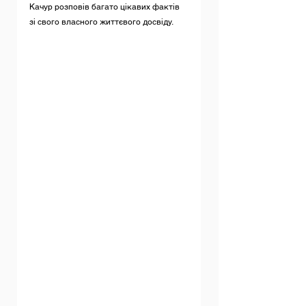
Качур розповів багато цікавих фактів 
зі свого власного життєвого досвіду.