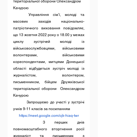
територіальної оборони Олександром 
Качурою
	Управління сім’ї, молоді та 
масових заходів національно-
патріотичного виховання повідомляє, 
що 13 жовтня 2022 року о 18.00 у межах 
циклу зустрічей молоді із 
військовослужбовцями, військовими 
волонтерами, військовими 
кореспондентами, митцями Донецької 
області відбудеться зустріч молоді із 
журналістом, волонтером, 
письменником, бійцем Дружківської 
територіальної оборони  Олександром 
Качурою
 	Запрошуємо до участі у зустрічі 
учнів 9-11 класів за посиланням 
https://meet.google.com/ojk-hiaq-twr
 	З перших днів 
повномасштабного вторгнення росії 
журналіст та письменник з 