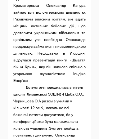
Краматорська Олександр Качура 
займається волонтерською діяльністю. 
Ризикуючи власним життям, він їздить 
місцями активних бойових дій, щоб 
доставити українським військовим та 
цивільним усе необхідне. Олександр 
продовжує займатися і письменницькою 
діяльністю. Нещодавно в Угорщині 
відбулася презентація книги «Шмаття 
війни. Крим», яку він написав спільно з 
угорською журналісткою Ільдіко 
Епер'єші.
	До зустрічі приєднались вчителі 
школи  Лиманської ЗОШ № 4 Циба О.О., 
Чернишова О.А разом з учнями у 
кількості 12 осіб, нажаль не всі 
бажаючі встигли долучитися, бо у 
конференції вже була максимальна 
кількість учасників. Зустріч пройшла 
позитивно і динамічно, Олександр 