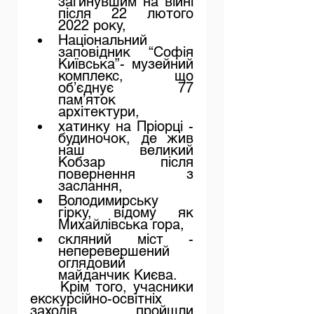
загинувшим на війні 
після 22 лютого 
2022 року,
Національний 
заповідник “Софія 
Київська”- музейний 
комплекс, що 
об’єднує 77 
пам’яток 
архітектури,
хатинку на Пріорці - 
будиночок, де жив 
наш великий 
Кобзар після 
повернення з 
заслання,
Володимирську 
гірку, відому як 
Михайлівська гора,
скляний міст - 
неперевершений 
оглядовий 
майданчик Києва.
Крім того, учасники 
екскурсійно-освітніх 
заходів пройшли 