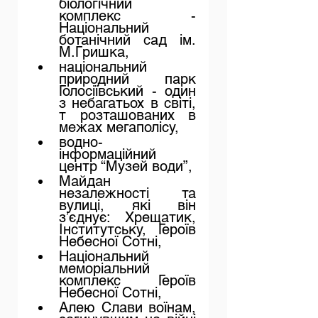
біологічний 
комплекс  - 
Національний 
ботанічний сад ім. 
М.Гришка, 
національний 
природний парк 
Голосіївський - один 
з небагатьох в світі, 
т розташованих в 
межах мегаполісу,
водно-
інформаційний 
центр “Музей води”,
Майдан 
незалежності та 
вулиці, які він 
з’єднує: Хрещатик, 
Інститутську, Героїв 
Небесної Сотні,
Національний 
меморіальний 
комплекс Героїв 
Небесної Сотні,
Алею Слави воїнам, 