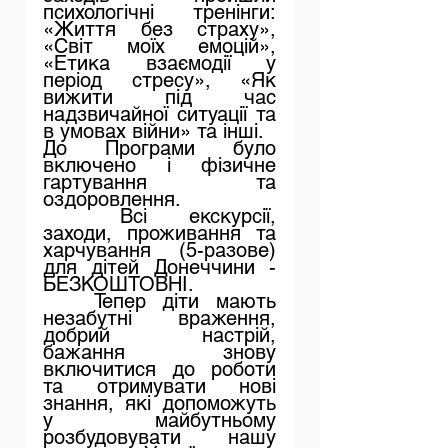
психологічні тренінги: 
«Життя без страху», 
«Світ моїх емоцій», 
«Етика взаємодії у 
період стресу», «Як 
вижити під час 
надзвичайної ситуації та 
в умовах війни» та інші.
До Програми було 
включено і фізичне 
гартування та 
оздоровлення.
Всі екскурсії, 
заходи, проживання та 
харчування (5-разове) 
для дітей Донеччини - 
БЕЗКОШТОВНІ.
Тепер діти мають 
незабутні враження, 
добрий настрій, 
бажання знову 
включитися до роботи 
та отримувати нові 
знання, які допоможуть 
у майбутньому 
розбудовувати нашу 