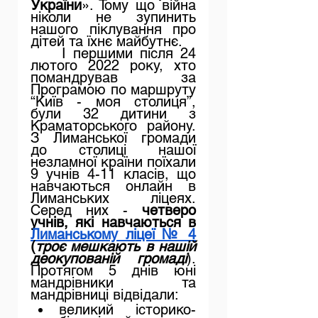
України
». Тому що війна 
ніколи не зупинить 
нашого піклування про 
дітей та їхнє майбутнє.
І першими після 24 
лютого 2022 року, хто 
помандрував за 
Програмою по маршруту 
“Київ - моя столиця”, 
були 32 дитини з 
Краматорського району. 
З Лиманської громади 
до столиці нашої 
незламної країни поїхали 
9 учнів 4-11 класів, що 
навчаються онлайн в 
Лиманських ліцеях. 
Серед них - 
четверо 
учнів, які навчаються в 
Лиманському ліцеї № 4
(
троє мешкають в нашій 
деокупованій громаді
). 
Протягом 5 днів юні 
мандрівники та 
мандрівниці відвідали:
великий історико-