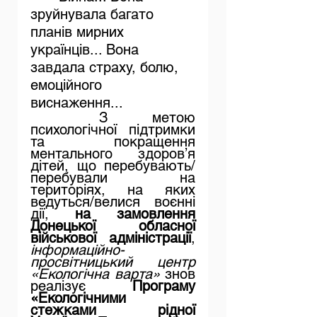
зруйнувала багато 
планів мирних 
українців... Вона 
завдала страху, болю, 
емоційного 
виснаження... 
З метою 
психологічної підтримки 
та покращення 
ментального здоров’я 
дітей, що перебувають/
перебували на 
територіях, на яких 
ведуться/велися воєнні 
дії, 
на замовлення 
Донецької обласної 
військової адміністрації
, 
інформаційно-
просвітницький центр 
«Екологічна варта»
 знов 
реалізує 
Програму 
«Екологічними 
стежками рідної 