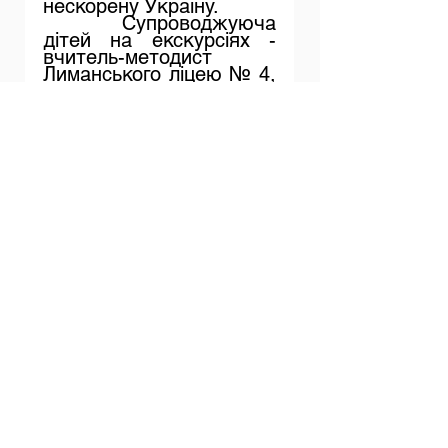
нескорену Україну.  
Супроводжуюча 
дітей на екскурсіях - 
вчитель-методист 
Лиманського ліцею № 4, 
учитель 4-В класу, 
Олена Войтенко.
https://video.wixstatic.com/video/c35
bf0_bae8ebfa6ca44fac832ef53a3d7
e322f/360p/mp4/file.mp4
Дивитися всі
Останні пости