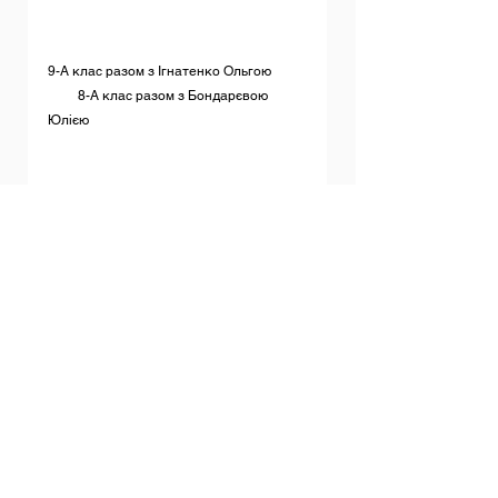
9-А клас разом з Ігнатенко Ольгою          
         8-А клас разом з Бондарєвою 
Юлією
11-А разом з Чернишовою Оксаною та 
Дібровою Тетяною