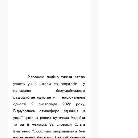
	Головною подією тижня стала 
участь учнів школи та педагогів 
у 
написанні Всеукраїнського 
радіодиктантудиктанту національної 
єдності 9 листопада 2022 року. 
Відчувалась атмосфера єднання з 
українцями в різних куточках України 
та за її межами. За словами Ольги 
Ігнатенко “Особливо зворушливим був 
текст, такий близький і такий болючий 