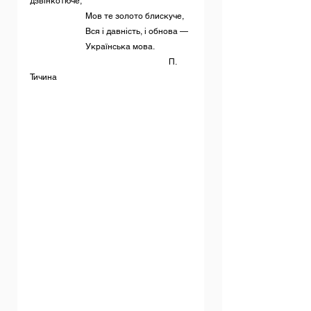
дзвінкотюче,
		Мов те золото блискуче,
		Вся і давність, і обнова —
		Українська мова.
					П. 
Тичина