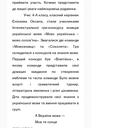
приймати участь. Хочемо представити 
до вашої уваги найяскравіші родзинки.
	Учні  4-А класу, класний керівник 
Єнікєєва Оксана, стали учасниками 
Інтелектуальної гри-конкурсу знавців 
української мови «Мово українська – 
мово солов’їна». Змагалися дві команди 
«Мовознавці» та «Соколята». Гра 
складалася з конкурсів на знання мови.  
Перший конкурс був «Візитівка», в 
якому команди представили свої 
домашні завдання по створенню 
емблеми та гасла команди. Було мовне 
асорті і граматичний турнир, 
літературна хвилинка і різні цікавинки. 
Діти продемонстрували свої знання з 
української мови та вміння працювати в 
групі.
		А Вкраїни мова —
		Мов те сонце 