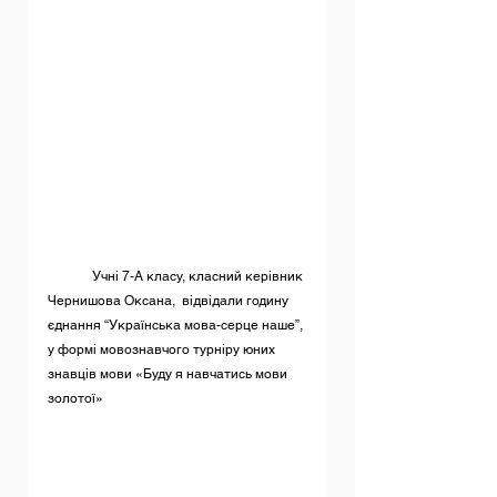
	Учні 7-А класу, класний керівник 
Чернишова Оксана,  відвідали годину 
єднання “Українська мова-серце наше”, 
у формі мовознавчого турніру юних 
знавців мови «Буду я навчатись мови 
золотої»