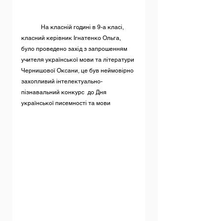
	На класній годині в 9-а класі, 
класний керівник Ігнатенко Ольга,  
було проведено захід з запрошенням 
учителя української мови та літератури 
Чернишової Оксани, це був неймовірно 
захопливий інтелектуально-
пізнавальний конкурс  до Дня 
української писемності та мови