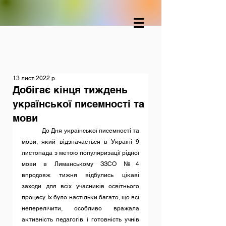
13 лист. 2022 р.
Добігає кінця тиждень
української писемності та
мови
	До Дня української писемності та 
мови, який відзначається в Україні 9 
листопада з метою популяризації рідної 
мови в Лиманському ЗЗСО №4 
впродовж тижня відбулись цікаві 
заходи для всіх учасників освітнього 
процесу. Їх було настільки багато, що всі 
неперелічити, особливо вражала 
активність педагогів і готовність учнів 