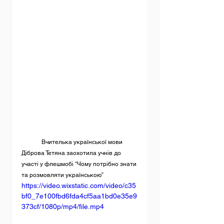
	Вчителька української мови 
Діброва Тетяна заохотила учнів до 
участі у флешмобі “Чому потрібно знати 
та розмовляти українською”
https://video.wixstatic.com/video/c35
bf0_7e100fbd6fda4cf5aa1bd0e35e9
373cf/1080p/mp4/file.mp4