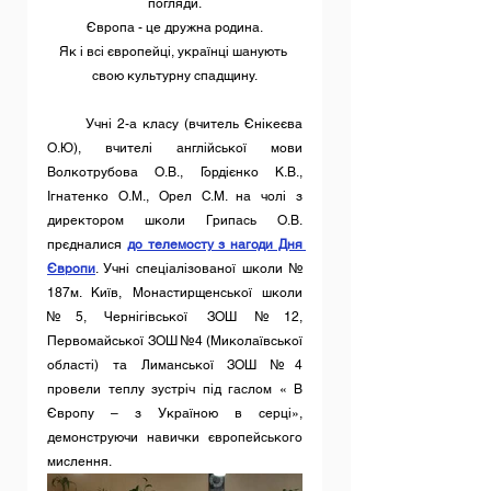
погляди.
Європа - це дружна родина.
Як і всі європейці, українці шанують 
свою культурну спадщину.
       Учні 2-а класу (вчитель Єнікеєва 
О.Ю), вчителі англійської мови 
Волкотрубова О.В., Гордієнко К.В., 
Ігнатенко О.М., Орел С.М. на чолі з 
директором школи Грипась О.В. 
прєдналися 
до телемосту з нагоди Дня 
Європи
. Учні спеціалізованої школи № 
187м. Київ, Монастирщенської школи 
№5, Чернігівської ЗОШ №12, 
Первомайської ЗОШ №4 (Миколаївської 
області) та Лиманської ЗОШ №4 
провели теплу зустріч під гаслом « В 
Європу – з Україною в серці», 
демонструючи навички європейського 
мислення. 