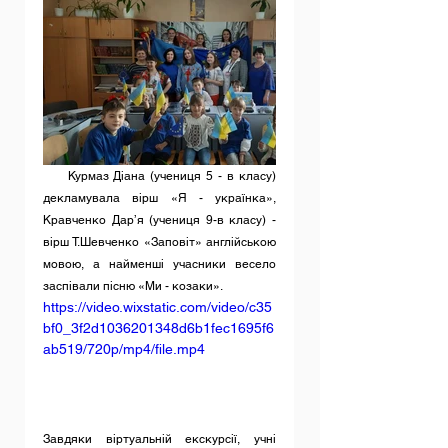
     Курмаз Діана (учениця 5 - в класу) 
декламувала вірш «Я - українка», 
Кравченко Дар’я (учениця 9-в класу) - 
вірш Т.Шевченко «Заповіт» англійською 
мовою, а найменші учасники весело 
заспівали пісню «Ми - козаки».     
https://video.wixstatic.com/video/c35
bf0_3f2d1036201348d6b1fec1695f6
ab519/720p/mp4/file.mp4
Завдяки віртуальній екскурсії, учні 