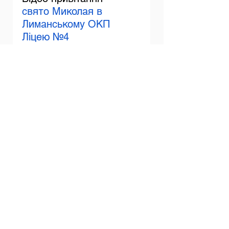
свято Миколая в 
Лиманському ОКП 
Ліцею №4
привітання від 2А класу
привітання 5А клас
Дивитися всі
Останні пости