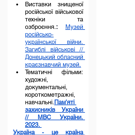
Виставки знищеної 
російської військової 
техніки та 
озброєння.
:
Музей 
російсько-
української війни. 
Загиблі військові // 
Донецький обласний 
краєзнавчий музей.
Тематичні фільми: 
художні, 
документальні, 
короткометражні, 
навчальні.
Пам'яті 
захисників України 
// МВС України. 
2023. 
Україна - це країна 