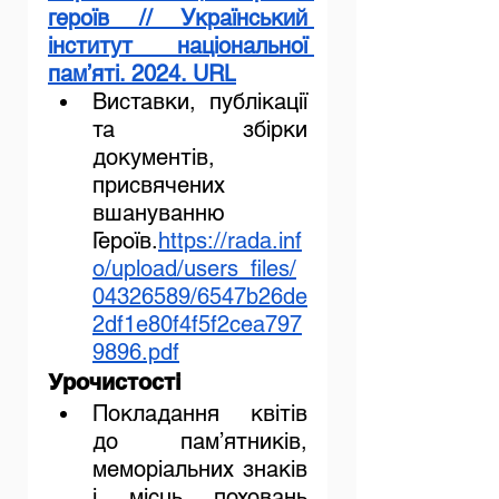
героїв // Український 
інститут національної 
пам’яті. 2024. URL
Виставки, публікації 
та збірки 
документів, 
присвячених 
вшануванню 
Героїв.
https://rada.inf
o/upload/users_files/
04326589/6547b26de
2df1e80f4f5f2cea797
9896.pdf
Урочистості
Покладання квітів 
до пам’ятників, 
меморіальних знаків 
і місць поховань 