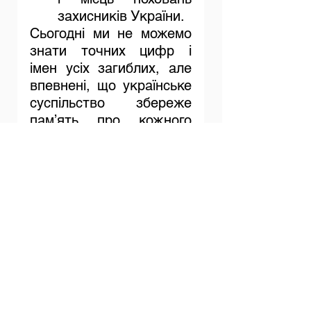
захисників України.
Сьогодні ми не можемо 
знати точних цифр і 
імен усіх загиблих, але 
впевнені, що українське 
суспільство збереже 
пам’ять про кожного 
воїна не як про 
абстрактну цифру, а як 
про Людину, яка віддала 
своє життя за свободу.
	Після перемоги 
Україна вибудує власні 
традиції вшанування 
загиблих Героїв, 
створить місця пам’яті 
та меморіали, які 
зберігатимуть правду 