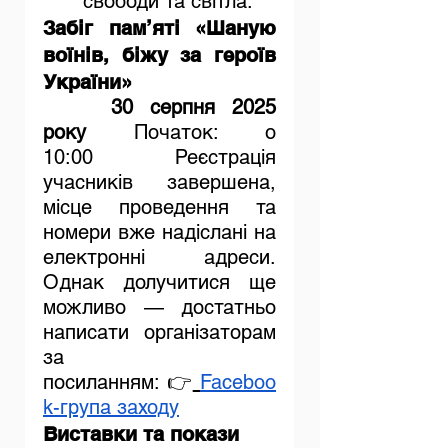
свободи та світла.
Забіг пам’яті «Шаную 
воїнів, біжу за героїв 
України»
30 серпня 2025 
року
 Початок: о 
10:00 Реєстрація 
учасників завершена, 
місце проведення та 
номери вже надіслані на 
електронні адреси. 
Однак долучитися ще 
можливо — достатньо 
написати організаторам 
за 
посиланням: 👉
Faceboo
k-група заходу
Виставки та покази