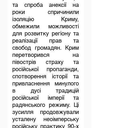
та спроба анексії на 
роки спричинили 
ізоляцію Криму, 
обмежили можливості 
для розвитку регіону та 
реалізації прав та 
свобод громадян. Крим 
перетворився на 
півострів страху та 
російської пропаганди, 
спотворення історії та 
привласнення минулого 
в дусі традицій 
російської імперії та 
радянського режиму. Ці 
зусилля продовжували 
усталену неоімперську 
російську практику 90-х 