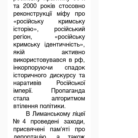
та 2000 років стосовно 
реконструкції міфу про 
«російську кримську 
історію», російський 
регіон, «російську 
кримську ідентичність», 
якій активно 
використовувався в рф, 
інкорпоруючи спадок 
історичного дискурсу та 
наративів Російської 
імперії. Пропаганда 
стала алгоритмом 
втілення політики.
	В Лиманському ліцеї 
№4 проведені заходи, 
присвячені пам'яті про 
депортацію, а також 