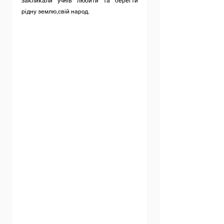
закликали учнів любити та берегти 
рідну землю,свій народ.