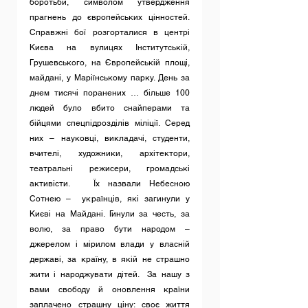
боротьби, символом утвердження 
прагнень до європейських цінностей. 
Справжні бої розгорталися в центрі 
Києва на вулицях Інститутській,  
Грушевського, на Європейській площі, 
майдані, у Маріїнському парку. День за 
днем тисячі поранених … більше 100 
людей було вбито снайперами та 
бійцями спецпідрозділів міліції. Серед 
них – науковці, викладачі, студенти, 
вчителі, художники, архітектори, 
театральні режисери, громадські 
активісти.   Їх назвали Небесною 
Сотнею –  українців, які загинули у 
Києві на Майдані. Гинули за честь, за 
волю, за право бути народом – 
джерелом і мірилом влади у власній 
державі, за країну, в якій не страшно 
жити і народжувати дітей.  За нашу з 
вами свободу й оновлення країни 
заплачено страшну ціну: своє життя 