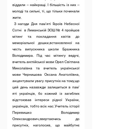
віддали – найкращі. І більшість із них – 
молоді та сильні, ті, що тільки починали 
жити. 
 З нагоди Дня пам’яті Героїв Небесної 
Сотні  в Лиманській ЗОШ № 4 пройшов 
мітинг та покладання квітів до 
меморіальної дошки,встановленої на 
честь випускника школи Бражника 
Володимира. Під час мітингу ведучі, 
вчитель англійської мови Орел Світлана 
Миколаївна та вчитель української 
мови Чернишова Оксана Анатоліївна, 
акцентували увагу присутніх на тому,що 
цей день назавжди залишиться в пам’ 
яті українців, бо кожний із загиблих 
відстоював інтереси рідної України, 
українців, тобто всіх нас. Учитель історії 
Перевишко Володимир 
Олександрович,звертаючись до 
присутніх, наголосив, що майбутнє 