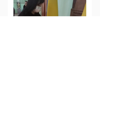
Дивитися всі
Останні пости