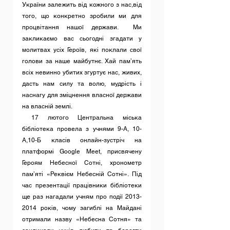
України залежить від кожного з нас,від 
того, що конкретно зробили ми для 
процвітання нашої держави.  Ми 
закликаємо вас сьогодні згадати у 
молитвах усіх Героїв, які поклали свої 
голови за наше майбутнє. Хай пам’ять 
всіх невинно убитих згуртує нас, живих, 
дасть нам силу та волю, мудрість і 
наснагу для зміцнення власної держави 
на власній землі. 
 17 лютого Центральна міська 
бібліотека провела з учнями 9-А, 10-
А,10-Б класів онлайн-зустріч на 
платформі Google Meеt, присвячену 
Героям Небесної Сотні, хронометр 
пам’яті «Реквієм Небесній Сотні». Під 
час презентації працівники бібліотеки 
ще раз нагадали учням про події 2013-
2014 років, чому загиблі на Майдані 
отримали назву «Небесна Сотня» та 