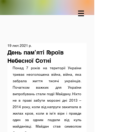
19 лют. 2021 р.
День пам’яті Героїв
Небесної Сотні
Понад
 7 років на території України 
триває неоголошена війна, війна, яка 
забрала життя тисячі українців. 
Початком важких для України 
випробувань стали події Майдану. Ніхто 
не в праві забути морозні дні 2013 – 
2014 року, коли від напруги закипала в 
жилах кров, коли в ім’я віри і правди 
один за одним падали від куль 
майданівці. Майдан став символом 