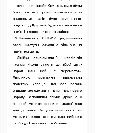
 І хоч подвиг Героїв Крут згодом забули 
більш ніж на 70 років, а їхні могили за 
радянських часів було зруйновано, 
подвиг під Крутами буде увіковічнено у 
пам’яті підростаючого покоління. 
 У Лиманській ЗОШ№4 традиційними 
стали наступні заходи з відзначення 
пам’ятної дати:
1. Лінійка - рєквієм для 9-11 класів під 
гаслом «Коли стають до зброї діти-
народ наш цей не перемогти». 
Хвилиною мовчання вшанували 
полеглих хлопців, які без вагань 
віддали молоде життя в ім’я волі свого 
народу. Запаливши свічки дружньо у 
спільній молитві просили кращої долі 
для держави. Згадали поіменно і тих 
молодих людей, хто сьогодні виборює 
свободу і Незалежність України.