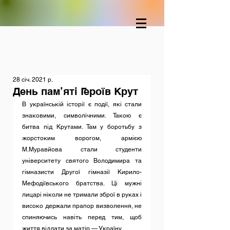
28 січ. 2021 р.
День пам’яті Героїв Крут
В українській історії є події, які стали 
знаковими, символічними. Такою є 
битва під Крутами. Там у боротьбу з 
жорстоким ворогом, армією 
М.Муравйова стали студенти 
університету святого Володимира та 
гімназисти Другої гімназії Кирило-
Мефодіївського братства. Ці мужні 
лицарі ніколи не тримали зброї в руках і 
високо держали прапор визволення, не 
спиняючись навіть перед тим, щоб 
життя віддати за матір — Україну.