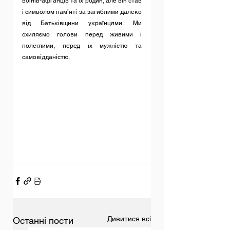
воїнів-афганців та їх родин, але він став 
і символом пам’яті за загиблими далеко 
від Батьківщини українцями. Ми 
схиляємо голови перед живими і 
полеглими, перед їх мужністю та 
самовідданістю.
Дивитися всі
Останні пости