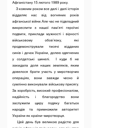
Афганістану 15 лютого 1989 року.                                                               
    З кожним роком все далі і далі історія 
віддаляє нас від вогняних років 
афганської війни. Але час не підвладний 
викреслити з нашої пам’яті героїчні 
подвиги, приклади мужності і вірності 
військовому обов’язку, які 
продемонстрували тисячі відданих 
синів і дочок України, долею одягнених 
у солдатські шинелі.  І куди б не 
закидала доля наших земляків, яким 
довелося брати участь у миротворчих 
операціях, вони завжди чесно й 
сумлінно виконували військову присягу. 
За хоробрість, високий професіоналізм, 
надійність і благородство вони 
заслужили щиру подяку багатьох 
народів та примножили авторитет 
України як країни–миротворця.                                                                
   Цей день був великою радістю для 