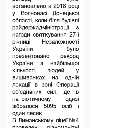
встановлено в 2018 році 
у Волновасі Донецької 
області, коли біля будівлі 
райдержадміністрації з 
нагоди святкування 27-ї 
річниці Незалежності 
України було 
презентовано рекорд 
України з найбільшої 
кількості людей у 
вишиванках на одній 
локації в зоні Операції 
об’єднаних сил, де в 
патріотичному одязі 
зібралося 5095 осіб і 
один песик.
В Лиманському ліцеї №4 
проведені різноманітні 