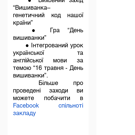
“Вишиванка– 
генетичний код нашої 
країни”
	● 
Гра “День 
вишиванки”
	● 
Інтегрований урок 
української та 
англійської мови за 
темою “16 травня - День 
вишиванки”.
	Більше про 
проведені заходи ви 
можете побачити в 
Facebook спільноті 
закладу