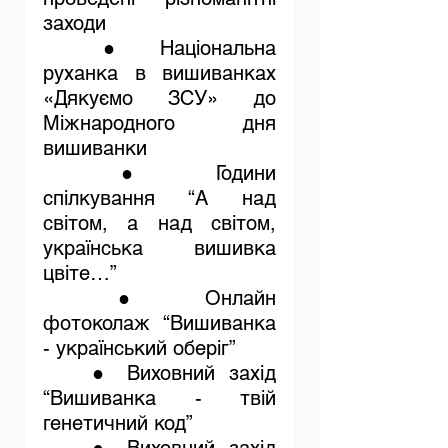
заходи
	● 
Національна 
руханка в вишиванках 
«Дякуємо ЗСУ» до 
Міжнародного дня 
вишиванки
	● 
Години 
спілкування “А над 
світом, а над світом, 
українська вишивка 
цвіте…”
	● 
Онлайн 
фотоколаж “Вишиванка 
- український оберіг”
	● 
Виховний захід 
“Вишиванка - твій 
генетичний код”
	● 
Виховний захід 