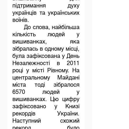
підтримання духу 
українців та українських 
воїнів.
	До слова, найбільша 
кількість людей у 
вишиванках, яка 
зібралась в одному місці, 
була зафіксована у День 
Незалежності в 2011 
році у місті Рівному. На 
центральному Майдані 
міста тоді зібралося 
6570 людей у 
вишиванках. Цю цифру 
зафіксовано у Книзі 
рекордів України. 
Наступний схожий 
рекорд було 